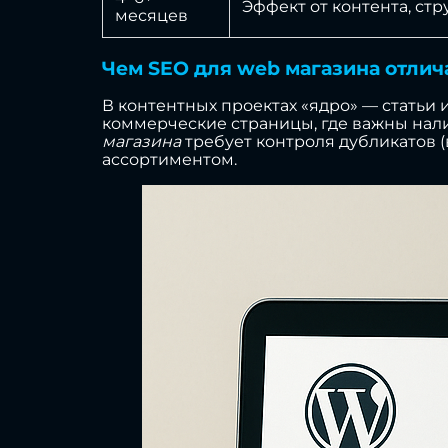
Эффект от контента, ст
месяцев
Чем SEO для web магазина отлич
В контентных проектах «ядро» — статьи
коммерческие страницы, где важны нали
магазина
требует контроля дубликатов 
ассортиментом.