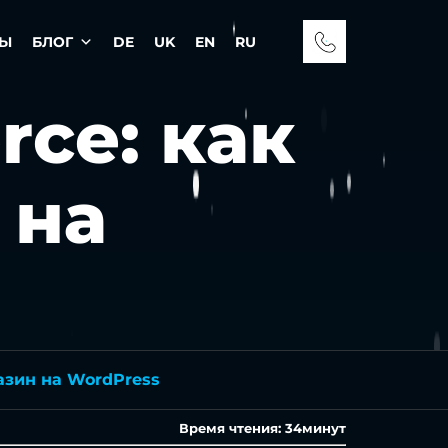
ТЫ
БЛОГ
DE
UK
EN
RU
ce: как
 на
азин на WordPress
Время чтения:
34
минут