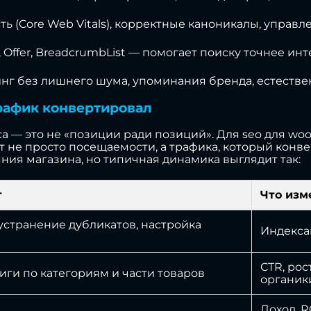
сть (Core Web Vitals), корректные каноникалы, управ
t, Offer, BreadcrumbList — помогает поиску точнее и
инг без лишнего шума, упоминания бренда, естеств
 трафик конвертировал
са — это не «позиции ради позиций». Для seo для wo
т не просто посещаемости, а трафика, который конв
ния магазина, но типичная динамика выглядит так:
т
Что изм
 устранение дубликатов, настройка
Индекса
CTR, рос
ги по категориям и части товаров
органик
Доход, R