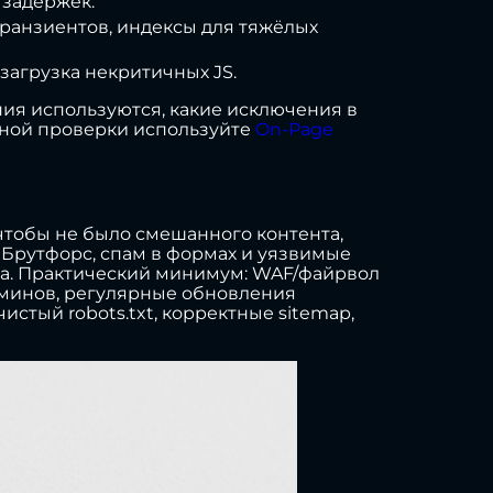
 задержек.
/транзиентов, индексы для тяжёлых
загрузка некритичных JS.
ия используются, какие исключения в
сной проверки используйте
On-Page
 чтобы не было смешанного контента,
 Брутфорс, спам в формах и уязвимые
ена. Практический минимум: WAF/файрвол
админов, регулярные обновления
стый robots.txt, корректные sitemap,