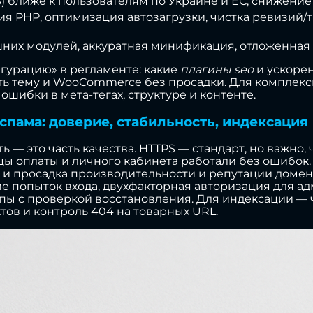
 JS) ближе к пользователям по Украине и ЕС, снижение
сия PHP, оптимизация автозагрузки, чистка ревизий
шних модулей, аккуратная минификация, отложенная 
гурацию» в регламенте: какие
плагины seo
и ускорен
ть тему и WooCommerce без просадки. Для комплек
 ошибки в мета-тегах, структуре и контенте.
 спама: доверие, стабильность, индексация
ь — это часть качества. HTTPS — стандарт, но важно,
ы оплаты и личного кабинета работали без ошибок.
но и просадка производительности и репутации дом
ие попыток входа, двухфакторная авторизация для 
ы с проверкой восстановления. Для индексации — чи
тов и контроль 404 на товарных URL.