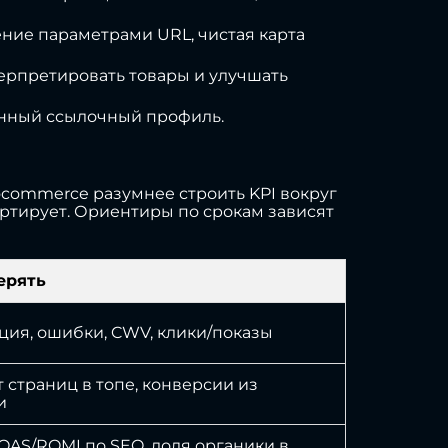
ление параметрами URL, чистая карта
нтерпретировать товары и улучшать
енный ссылочный профиль.
ocommerce разумнее строить KPI вокруг
ертирует. Ориентиры по срокам зависят
ерять
ция, ошибки, CWV, клики/показы
т страниц в топе, конверсии из
и
OAS/ROMI по SEO, доля органики в