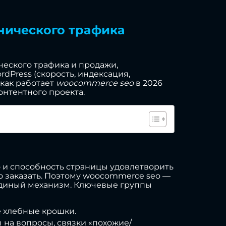
анического трафика
ческого трафика и продажи,
dPress (скорость, индексация,
 как работает
woocommerce seo
в 2026
онтентного проекта.
о и способность страницы удовлетворить
но заказать. Поэтому woocommerce seo —
к единый механизм. Ключевые группы
е хлебные крошки.
ы на вопросы, связки «похожие/