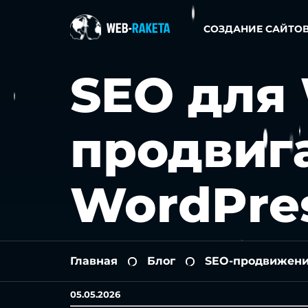
СОЗДАНИЕ САЙТО
SEO для
продвига
WordPre
Главная
Блог
SEO-продвижен
-
-
05.05.2026