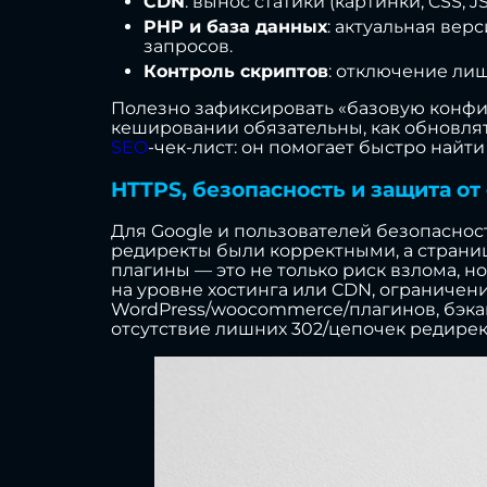
CDN
: вынос статики (картинки, CSS,
PHP и база данных
: актуальная вер
запросов.
Контроль скриптов
: отключение ли
Полезно зафиксировать «базовую конфи
кешировании обязательны, как обновля
SEO
-чек-лист: он помогает быстро найти
HTTPS, безопасность и защита от
Для Google и пользователей безопасност
редиректы были корректными, а страниц
плагины — это не только риск взлома, 
на уровне хостинга или CDN, ограничен
WordPress/woocommerce/плагинов, бэкап
отсутствие лишних 302/цепочек редирек