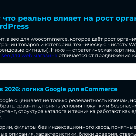
 что реально влияет на рост орг
rdPress
т, а seo для woocommerce, которое даёт рост органи
траниц товаров и категорий, техническую чистоту Wor
рендовые сигналы). Ниже — стратегическая картина,
у
seo для web магазина
отличается от продвижения к
 2026: логика Google для eCommerce
oogle оценивает не только релевантность ключам, н
брать, сравнить, понять условия покупки и безопас
онтент, структура каталога и техничка работают ка
:
гории, фильтры без индексационного хаоса, понятны
ные описания, характеристики, блоки доверия, ответ