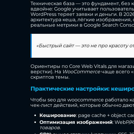
Техническая база — это фундамент, без 
вдвойне: Google учитывает пользователь
WordPress теряет заявки и деньги. В 20
архитектура кеша, лёгкие изображения, 
реальные метрики в Google Search Consol
«Быстрый сайт — это не про красоту о
Ориентиры по Core Web Vitals для магази
верстки). На
WooCommerce
чаще всего «
скриптов темы.
Практические настройки: кешир
Чтобы seo для woocommerce работало к
чек-лист действий, которые обычно дают
Кеширование
: page cache + object
Оптимизация изображений
: WebP/A
товаров
.