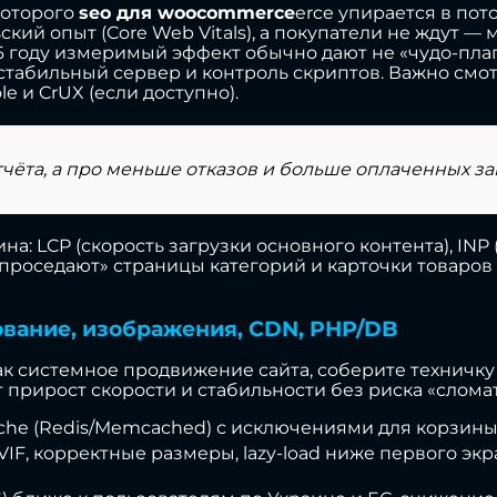
которого
seo для woocommerce
erce упирается в по
ский опыт (Core Web Vitals), а покупатели не ждут 
26 году измеримый эффект обычно дают не «чудо-пла
стабильный сервер и контроль скриптов. Важно смотре
e и CrUX (если доступно).
тчёта, а про меньше отказов и больше оплаченных за
на: LCP (скорость загрузки основного контента), INP
проседают» страницы категорий и карточки товаров
ование, изображения, CDN, PHP/DB
ак системное продвижение сайта, соберите техничк
 прирост скорости и стабильности без риска «сломат
 cache (Redis/Memcached) с исключениями для корзин
VIF, корректные размеры, lazy-load ниже первого эк