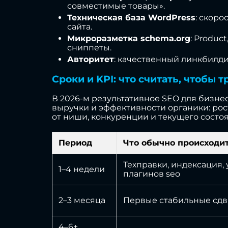
совместимые товары».
Техническая база WordPress
: скоро
сайта.
Микроразметка schema.org
: Produc
сниппеты.
Авторитет
: качественный линкбилд
Сроки и KPI: что считать, чтобы
В 2026-м результативное SEO для бизне
выручки и эффективности органики: рос
от ниши, конкуренции и текущего состоя
Период
Что обычно происходи
Техправки, индексация,
1–4 недели
плагинов seo
2–3 месяца
Первые стабильные сдви
4–6+