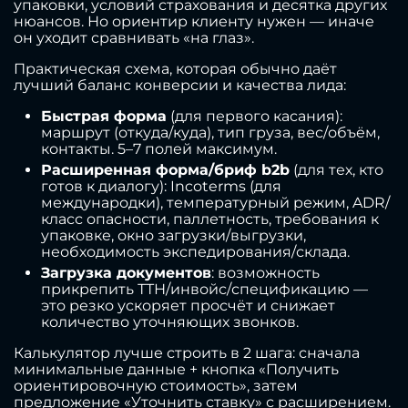
упаковки, условий страхования и десятка других
нюансов. Но ориентир клиенту нужен — иначе
он уходит сравнивать «на глаз».
Практическая схема, которая обычно даёт
лучший баланс конверсии и качества лида:
Быстрая форма
(для первого касания):
маршрут (откуда/куда), тип груза, вес/объём,
контакты. 5–7 полей максимум.
Расширенная форма/бриф b2b
(для тех, кто
готов к диалогу): Incoterms (для
международки), температурный режим, ADR/
класс опасности, паллетность, требования к
упаковке, окно загрузки/выгрузки,
необходимость экспедирования/склада.
Загрузка документов
: возможность
прикрепить ТТН/инвойс/спецификацию —
это резко ускоряет просчёт и снижает
количество уточняющих звонков.
Калькулятор лучше строить в 2 шага: сначала
минимальные данные + кнопка «Получить
ориентировочную стоимость», затем
предложение «Уточнить ставку» с расширением.