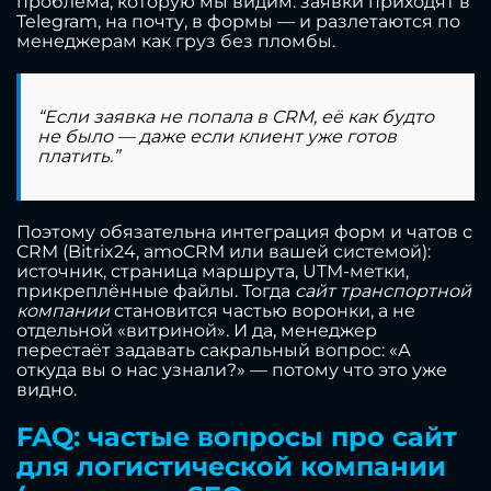
проблема, которую мы видим: заявки приходят в
Telegram, на почту, в формы — и разлетаются по
менеджерам как груз без пломбы.
“Если
заявка
не попала в CRM, её как будто
не было — даже если клиент уже готов
платить.”
Поэтому обязательна интеграция форм и чатов с
CRM (Bitrix24, amoCRM или вашей системой):
источник, страница маршрута, UTM-метки,
прикреплённые файлы. Тогда
сайт транспортной
компании
становится частью воронки, а не
отдельной «витриной». И да, менеджер
перестаёт задавать сакральный вопрос: «А
откуда вы о нас узнали?» — потому что это уже
видно.
FAQ: частые вопросы про сайт
для логистической компании