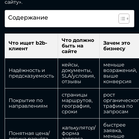
сайту».
Содержание
Что должно
Что ищет b2b-
Зачем это
быть на
клиент
бизнесу
сайте
кейсы,
меньше
Надёжность и
документы,
возражений,
предсказуемость
SLA/условия,
выше
отзывы
конверсия
страницы
рост
Покрытие по
маршрутов,
органическо
направлениям
география,
трафика по
сроки
запросам
быстрее
калькулятор
/
заявка,
Понятная цена/
форма
меньше
логика расчёта
запроса