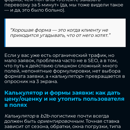
перевозку за 5 минут» (да, мы тоже видели такое
— и да, это было больно).
“Хорошая форма — это когда клиенту не
приходится угадывать, что от него хотят.”
Если у вас уже есть органический трафик, но
мало заявок, проблема часто не в SEO, а в том,
что путь к действию слишком сложный: много
полей, непонятные формулировки, нет выбора
формата заявки, а «
калькулятор
» превращается в
опросник на 3 экрана.
Калькулятор и формы заявки: как дать
цену/оценку и не утопить пользователя
в полях
Калькулятор
в
b2b
-логистике почти всегда
должен быть
ориентировочным
. Точная ставка
зависит от сезона, обратки, окна погрузки, типа