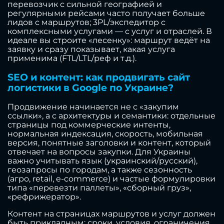
перевозчик с сильной географией и
регулярными рейсами часто получает больше
лидов с маршрутов; 3PL/экспедитор с
комплексными услугами — с услуг и отраслей. В
идеале вы строите «лесенку»: маршрут ведёт на
заявку и сразу показывает, какая услуга
применима (FTL/LTL/реф и т.д.).
SEO и контент: как продвигать сайт
логистики в Google по Украине?
Продвижение начинается не с «закупим
ссылки», а с архитектуры и семантики: отдельные
страницы под коммерческие интенты,
нормальная индексация, скорость, мобильная
версия, понятные заголовки и контент, который
отвечает на вопросы закупки. Для Украины
важно учитывать язык (украинский/русский),
геозапросы по городам, а также сезонность
(агро, retail, e-commerce) и частые формулировки
типа «перевезти паллеты», «сборный груз»,
«рефрижератор».
Контент на страницах маршрутов и услуг должен
быть прикладным: сроки, условия, ограничения,