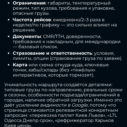
Ограничения
: габариты, температурный
режим, тип кузова, требования к упаковке,
опасные грузы.
Частота рейсов
: ежедневно/2–3 раза в
неделю/по графику — это сильно влияет на
решение.
Документы
: CMR/ТТН, доверенности,
требования к накладным, для международки
— базовый список.
Страхование и ответственность
: условия,
лимиты, опции (страхование груза по заявке).
Карта
или схема: откуда-куда, ключевые
точки, хабы/склады (без «тяжёлых»
интерактивов, которые тормозят).
Уникальность маршрута создаётся деталями:
типовые грузы по направлению, реальные сроки
в сезоны, особенности подъезда/ограничений в
городах, наличие обратной загрузки. Именно это
даёт
усиление видимости в Google
, потому что
страница становится релевантной конкретным
запросам: «перевозка паллет Киев Львов», «LTL
Одесса Днепр срок», «рефрижератор Харьков
Киев цена».