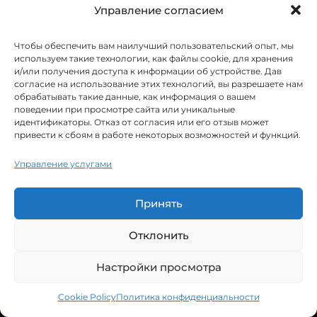
<img src=”https://web-raketa.com/wp-
Управление согласием
content/uploads/2026/06/sait-dlya-
gruzoperevozok-kakie-stranitsy-nuzhny-
logistike.png” alt=”FAQ: частые вопросы
Чтобы обеспечить вам наилучший пользовательский опыт, мы
про
сайт для логистической компании
используем такие технологии, как файлы cookie, для хранения
(структура, SEO, контент, стоимость
и/или получения доступа к информации об устройстве. Дав
заявки)” />
согласие на использование этих технологий, вы разрешаете нам
обрабатывать такие данные, как информация о вашем
Conclusion: чек-лист страниц и
поведении при просмотре сайта или уникальные
идентификаторы. Отказ от согласия или его отзыв может
следующий шаг — стратегия, а
привести к сбоям в работе некоторых возможностей и функций.
не хаос
Управление услугами
Если упростить до сути:
сайт для
грузоперевозок
должен быть не «визиткой», а
Принять
системой, которая одновременно даёт усиление
видимости в Google и сокращает путь до заявки.
Для этого нужна базовая архитектура: страницы
Отклонить
услуг (FTL/LTL, Украина/международка,
экспедирование, склад, таможня — по факту),
Настройки просмотра
посадочные «маршруты» под направления и
города, страницы под отрасли клиентов (retail,
агро, e-commerce и т.д.), плюс кейсы и отзывы как
Cookie Policy
Политика конфиденциальности
Open
социальное доказательство. Отдельно — блоки