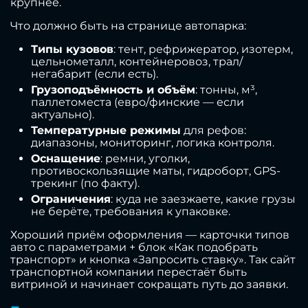
крупнее.
Что должно быть на странице автопарка:
Типы кузовов
: тент, рефрижератор, изотерм,
цельнометалл, контейнеровоз, трал/
негабарит (если есть).
Грузоподъёмность и объём
: тонны, м³,
паллетоместа (евро/финские — если
актуально).
Температурные режимы
для рефов:
диапазоны, мониторинг, логика контроля.
Оснащение
: ремни, уголки,
противоскользящие маты, гидроборт, GPS-
трекинг (по факту).
Ограничения
: куда не заезжаете, какие грузы
не берёте, требования к упаковке.
Хороший приём оформления — карточки типов
авто с параметрами + блок «Как подобрать
транспорт» и кнопка «Запросить ставку». Так сайт
транспортной компании перестаёт быть
витриной и начинает сокращать путь до заявки.