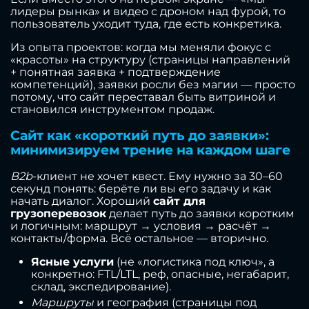
лидеры рынка» и видео с дроном над фурой, то
пользователь уходит туда, где есть конкретика.
Из опыта проектов: когда мы меняли фокус с
«красоты» на структуру (страницы направлений
+ понятная заявка + подтверждение
компетенций), заявки росли без магии — просто
потому, что сайт переставал быть витриной и
становился инструментом продаж.
Сайт как «короткий путь до заявки»:
минимизируем трение на каждом шаге
B2b
-клиент не хочет квест. Ему нужно за 30–60
секунд понять: берёте ли вы его задачу и как
начать диалог. Хороший
сайт для
грузоперевозок
делает путь до заявки коротким
и логичным: маршрут → условия → расчёт →
контакты/форма. Всё остальное — вторично.
Ясные услуги
(не «логистика под ключ», а
конкретно: FTL/LTL, реф, опасные, негабарит,
склад, экспедирование).
Маршруты
и география (страницы под