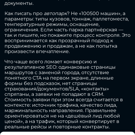
документы.
Как писать про
автопарк
? Не «100500 машин», а
параметры: типы кузовов, тоннаж, паллетоместа,
температурные режимы, оснащение,
ограничения. Если часть парка партнёрская —
так и пишите, но покажите процесс контроля. Это
воспринимается как прозрачный подход к
продвижению и продажам, а не как попытка
произвести впечатление.
Что чаще всего ломает конверсию и
результативное SEO: одинаковые страницы
маршрутов с заменой города, отсутствие
понятного CTA на первом экране, длинные
формы без подсказок, нет страницы
страхования/документов/SLA, «контакты»
спрятаны, а заявки не попадают в CRM.
Стоимость заявки при этом всегда считается в
контексте: источник трафика, качество лида,
маржинальность направления. Правильнее
ориентироваться не на «дешёвый лид любой
ценой», а на трафик, который конвертирует в
реальные рейсы и повторные контракты.