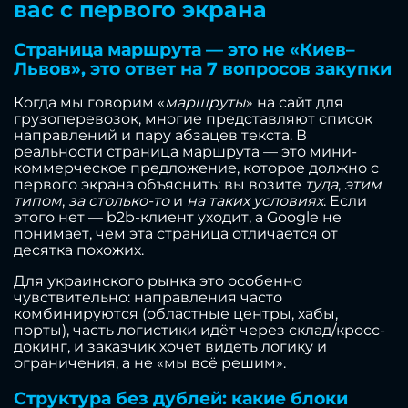
вас с первого экрана
Страница маршрута — это не «Киев–
Львов», это ответ на 7 вопросов закупки
Когда мы говорим «
маршруты
» на сайт для
грузоперевозок, многие представляют список
направлений и пару абзацев текста. В
реальности страница маршрута — это мини-
коммерческое предложение, которое должно с
первого экрана объяснить: вы возите
туда
,
этим
типом
,
за столько-то
и
на таких условиях
. Если
этого нет — b2b-клиент уходит, а Google не
понимает, чем эта страница отличается от
десятка похожих.
Для украинского рынка это особенно
чувствительно: направления часто
комбинируются (областные центры, хабы,
порты), часть логистики идёт через склад/кросс-
докинг, и заказчик хочет видеть логику и
ограничения, а не «мы всё решим».
Структура без дублей: какие блоки