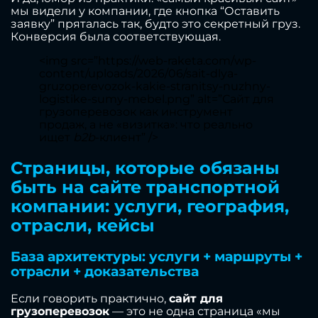
мы видели у компании, где кнопка “Оставить
заявку” пряталась так, будто это секретный груз.
Конверсия была соответствующая.
<img src=”https://web-raketa.com/wp-
content/uploads/2026/06/sait-dlya-
gruzoperevozok-kakie-stranitsy-nuzhny-
logistike-sumy-mebel.png” alt=”Сайт для
грузоперевозок как инструмент
продаж, а не «визитка»: что реально
ищет
b2b
-клиент” />
Страницы, которые обязаны
быть на сайте транспортной
компании: услуги, география,
отрасли, кейсы
База архитектуры: услуги + маршруты +
отрасли + доказательства
Если говорить практично,
сайт для
грузоперевозок
— это не одна страница «мы