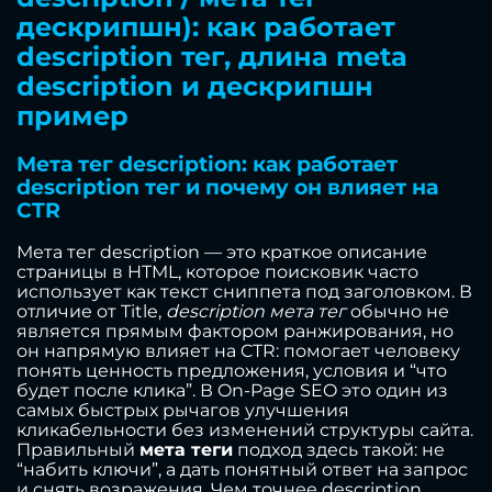
дескрипшн): как работает
description тег, длина meta
description и дескрипшн
пример
Мета тег description: как работает
description тег и почему он влияет на
CTR
Мета тег description — это краткое описание
страницы в HTML, которое поисковик часто
использует как текст сниппета под заголовком. В
отличие от Title,
description мета тег
обычно не
является прямым фактором ранжирования, но
он напрямую влияет на CTR: помогает человеку
понять ценность предложения, условия и “что
будет после клика”. В On-Page SEO это один из
самых быстрых рычагов улучшения
кликабельности без изменений структуры сайта.
Правильный
мета теги
подход здесь такой: не
“набить ключи”, а дать понятный ответ на запрос
и снять возражения. Чем точнее description