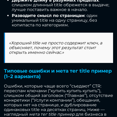
Держите длину в разумных пределах
:
слишком длинный title обрежется в выдаче;
лучше поставить важное в начало.
Разводите смысл по страницам
: один
уникальный title на одну страницу, без
копипаста по категориям.
«Хороший title не просто содержит ключ, а
объясняет, почему этот результат стоит
открыть именно сейчас.»
Типовые ошибки и мета тег title пример
(1–2 варианта)
Ошибки, которые чаще всего “съедают” CTR:
переспам ключами (“купить купить купить”),
слишком общий заголовок (“Главная”), отсутствие
конкретики (“Услуги компании”), обещания,
которых нет на странице, и дублирование
одинаковых title на десятках страниц. Ниже —
наглядный
мета тег title пример
для бизнеса в