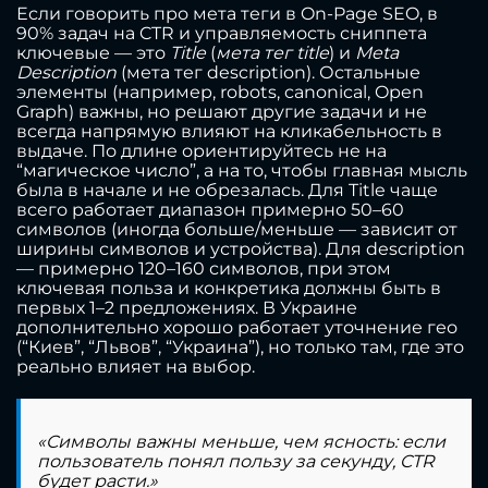
Если говорить про мета теги в On-Page SEO, в
90% задач на CTR и управляемость сниппета
ключевые — это
Title
(
мета тег title
) и
Meta
Description
(мета тег description). Остальные
элементы (например, robots, canonical, Open
Graph) важны, но решают другие задачи и не
всегда напрямую влияют на кликабельность в
выдаче. По длине ориентируйтесь не на
“магическое число”, а на то, чтобы главная мысль
была в начале и не обрезалась. Для Title чаще
всего работает диапазон примерно 50–60
символов (иногда больше/меньше — зависит от
ширины символов и устройства). Для description
— примерно 120–160 символов, при этом
ключевая польза и конкретика должны быть в
первых 1–2 предложениях. В Украине
дополнительно хорошо работает уточнение гео
(“Киев”, “Львов”, “Украина”), но только там, где это
реально влияет на выбор.
«Символы важны меньше, чем ясность: если
пользователь понял пользу за секунду, CTR
будет расти.»