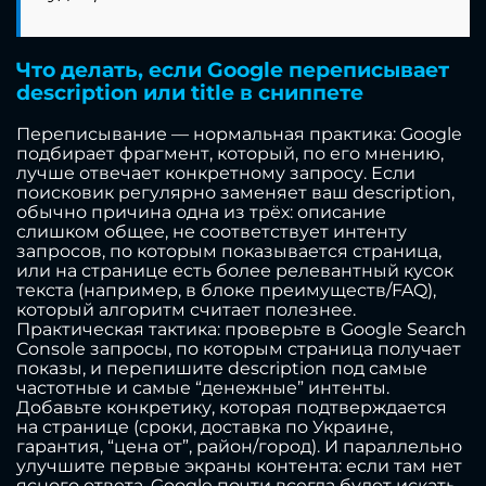
Что делать, если Google переписывает
description или title в сниппете
Переписывание — нормальная практика: Google
подбирает фрагмент, который, по его мнению,
лучше отвечает конкретному запросу. Если
поисковик регулярно заменяет ваш description,
обычно причина одна из трёх: описание
слишком общее, не соответствует интенту
запросов, по которым показывается страница,
или на странице есть более релевантный кусок
текста (например, в блоке преимуществ/FAQ),
который алгоритм считает полезнее.
Практическая тактика: проверьте в Google Search
Console запросы, по которым страница получает
показы, и перепишите description под самые
частотные и самые “денежные” интенты.
Добавьте конкретику, которая подтверждается
на странице (сроки, доставка по Украине,
гарантия, “цена от”, район/город). И параллельно
улучшите первые экраны контента: если там нет
ясного ответа, Google почти всегда будет искать