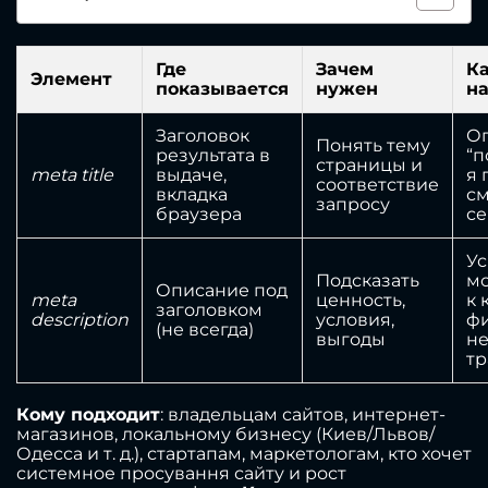
Где
Зачем
Ка
Элемент
показывается
нужен
на
Заголовок
О
Понять тему
результата в
“п
страницы и
meta title
выдаче,
я 
соответствие
вкладка
см
запросу
браузера
се
Ус
Подсказать
м
Описание под
meta
ценность,
к 
заголовком
description
условия,
фи
(не всегда)
выгоды
н
т
Кому подходит
: владельцам сайтов, интернет-
магазинов, локальному бизнесу (Киев/Львов/
Одесса и т. д.), стартапам, маркетологам, кто хочет
системное просування сайту и рост