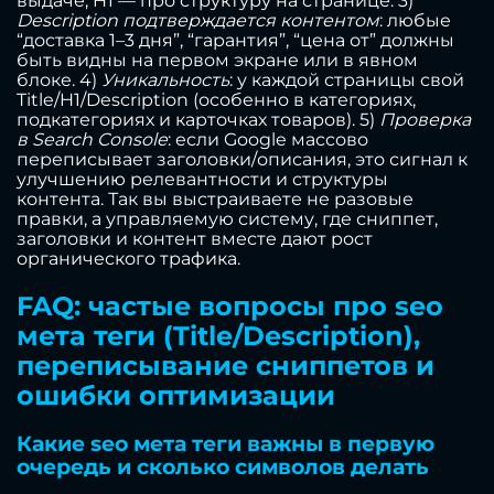
выдаче, H1 — про структуру на странице. 3)
Description подтверждается контентом
: любые
“доставка 1–3 дня”, “гарантия”, “цена от” должны
быть видны на первом экране или в явном
блоке. 4)
Уникальность
: у каждой страницы свой
Title/H1/Description (особенно в категориях,
подкатегориях и карточках товаров). 5)
Проверка
в Search Console
: если Google массово
переписывает заголовки/описания, это сигнал к
улучшению релевантности и структуры
контента. Так вы выстраиваете не разовые
правки, а управляемую систему, где сниппет,
заголовки и контент вместе дают рост
органического трафика.
FAQ: частые вопросы про seo
мета теги (Title/Description),
переписывание сниппетов и
ошибки оптимизации
Какие seo мета теги важны в первую
очередь и сколько символов делать