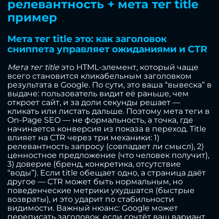
релевантность + мета тег title
пример
Мета тег title это: как заголовок
сниппета управляет ожиданиями и CTR
Мета тег title
это HTML-элемент, который чаще
всего становится кликабельным заголовком
результата в Google. По сути, это ваша “вывеска” в
выдаче: пользователь видит её раньше, чем
откроет сайт, и за доли секунды решает —
кликать или листать дальше. Поэтому мета теги в
On-Page SEO — не формальность, а точка, где
начинается конверсия из показа в переход. Title
влияет на CTR через три механики: 1)
релевантность запросу (совпадает ли смысл), 2)
ценностное предложение (что человек получит),
3) доверие (бренд, конкретика, отсутствие
“воды”). Если title обещает одно, а страница даёт
другое — CTR может быть нормальным, но
поведенческие метрики ухудшатся (быстрые
возвраты), и это ударит по стабильности
видимости. Важный нюанс: Google может
переписать заголовок, если сочтёт ваш вариант