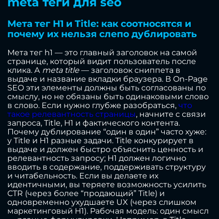
meta теги для seo
Мета тег H1 и Title: как соотносятся и
почему их нельзя слепо дублировать
Мета тег h1 — это главный заголовок на самой
странице, который видит пользователь после
клика. А
meta title
— заголовок сниппета в
выдаче и название вкладки браузера. В On-Page
SEO эти элементы должны быть согласованы по
смыслу, но не обязаны быть одинаковыми слово
в слово. Если нужно глубже разобраться,
что
такое релевантность страницы
, начните с связи
запроса, Title, H1 и фактического контента.
Почему дублирование “один в один” часто хуже:
у Title и H1 разные задачи. Title конкурирует в
выдаче и должен быстро объяснить ценность и
релевантность запросу; H1 должен логично
вводить в содержание, поддерживать структуру
и читабельность. Если вы делаете их
идентичными, вы теряете возможность усилить
CTR (через более “продающий” Title) и
одновременно ухудшаете UX (через слишком
маркетинговый H1). Рабочая модель: один смысл