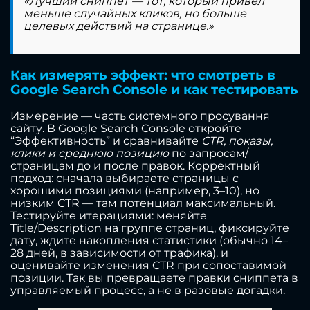
«Лучший сниппет — тот, который привёл
меньше случайных кликов, но больше
целевых действий на странице.»
Как измерять эффект: что смотреть в
Google Search Console и как тестировать
Измерение — часть системного просування
сайту. В Google Search Console откройте
“Эффективность” и сравнивайте
CTR, показы,
клики и среднюю позицию
по запросам/
страницам до и после правок. Корректный
подход: сначала выбираете страницы с
хорошими позициями (например, 3–10), но
низким CTR — там потенциал максимальный.
Тестируйте итерациями: меняйте
Title/Description на группе страниц, фиксируйте
дату, ждите накопления статистики (обычно 14–
28 дней, в зависимости от трафика), и
оценивайте изменения CTR при сопоставимой
позиции. Так вы превращаете правки сниппета в
управляемый процесс, а не в разовые догадки.