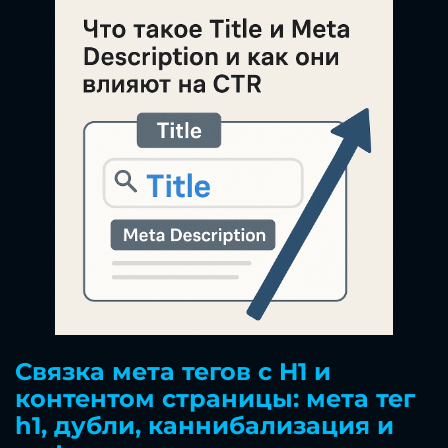
Связка мета тегов с H1 и
контентом страницы: мета тег
h1, дубли, каннибализация и