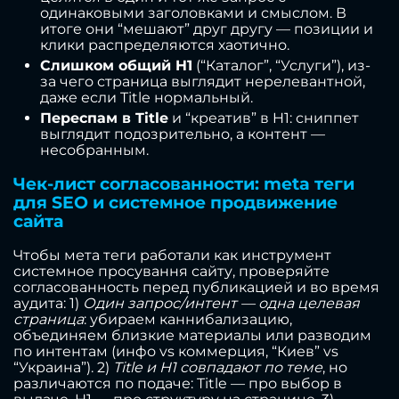
одинаковыми заголовками и смыслом. В
итоге они “мешают” друг другу — позиции и
клики распределяются хаотично.
Слишком общий H1
(“Каталог”, “Услуги”), из-
за чего страница выглядит нерелевантной,
даже если Title нормальный.
Переспам в Title
и “креатив” в H1: сниппет
выглядит подозрительно, а контент —
несобранным.
Чек-лист согласованности: meta теги
для SEO и системное продвижение
сайта
Чтобы мета теги работали как инструмент
системное просування сайту, проверяйте
согласованность перед публикацией и во время
аудита: 1)
Один запрос/интент — одна целевая
страница
: убираем каннибализацию,
объединяем близкие материалы или разводим
по интентам (инфо vs коммерция, “Киев” vs
“Украина”). 2)
Title и H1 совпадают по теме
, но
различаются по подаче: Title — про выбор в