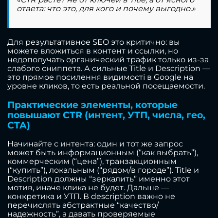
ответа: что это, для кого и почему выгодно.»
Для результативное SEO это критично: вы
можете вложиться в контент и ссылки, но
недополучать органический трафик только из-за
слабого сниппета. А сильные Title и Description —
это прямое посилення видимості в Google на
уровне кликов, то есть реальной посещаемости.
Практические элементы, которые
повышают CTR (интент, УТП, числа, гео,
CTA)
Начинайте с интента: один и тот же запрос
может быть информационным (“как выбрать”),
коммерческим (“цена”), транзакционным
(“купить”), локальным (“рядом/в городе”). Title и
Description должны “зеркалить” именно этот
мотив, иначе клика не будет. Дальше —
конкретика и УТП. В description важно не
перечислять абстрактные “качество/
надежность”, а давать проверяемые