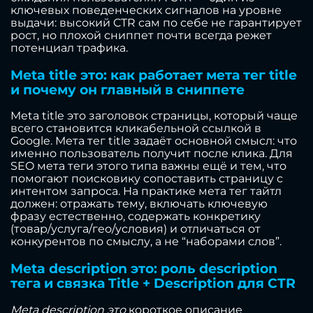
ключевых поведенческих сигналов на уровне
выдачи: высокий CTR сам по себе не гарантирует
рост, но плохой сниппет почти всегда режет
потенциал трафика.
Meta title это: как работает мета тег title
и почему он главный в сниппете
Meta title это заголовок страницы, который чаще
всего становится кликабельной ссылкой в
Google. Мета тег title задаёт основной смысл: что
именно пользователь получит после клика. Для
SEO мета теги этого типа важны ещё и тем, что
помогают поисковику сопоставить страницу с
интентом запроса. На практике мета тег тайтл
должен: отражать тему, включать ключевую
фразу естественно, содержать конкретику
(товар/услуга/гео/условия) и отличаться от
конкурентов по смыслу, а не “наборами слов”.
Meta description это: роль description
тега и связка Title + Description для CTR
Meta description это
короткое описание