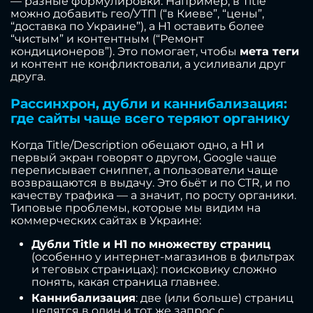
— разные формулировки. Например, в Title
можно добавить гео/УТП (“в Киеве”, “цены”,
“доставка по Украине”), а H1 оставить более
“чистым” и контентным (“Ремонт
кондиционеров”). Это помогает, чтобы
мета теги
и контент не конфликтовали, а усиливали друг
друга.
Рассинхрон, дубли и каннибализация:
где сайты чаще всего теряют органику
Когда Title/Description обещают одно, а H1 и
первый экран говорят о другом, Google чаще
переписывает сниппет, а пользователи чаще
возвращаются в выдачу. Это бьёт и по CTR, и по
качеству трафика — а значит, по росту органики.
Типовые проблемы, которые мы видим на
коммерческих сайтах в Украине:
Дубли Title и H1 по множеству страниц
(особенно у интернет-магазинов в фильтрах
и теговых страницах): поисковику сложно
понять, какая страница главнее.
Каннибализация
: две (или больше) страниц
целятся в один и тот же запрос с