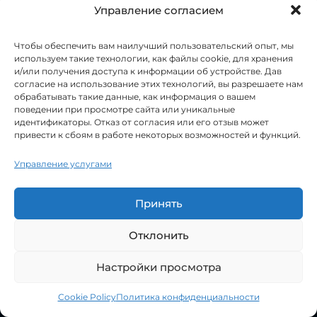
Управление согласием
понятнее и полезнее для реального запроса
пользователя. Дальше важно действовать
системно. Сначала проведите короткий аудит: в
Чтобы обеспечить вам наилучший пользовательский опыт, мы
Google Search Console найдите страницы с
используем такие технологии, как файлы cookie, для хранения
хорошими позициями и низким CTR, проверьте
и/или получения доступа к информации об устройстве. Дав
дубли Title/Description и рассинхрон с H1 и
согласие на использование этих технологий, вы разрешаете нам
первым экраном. Затем перепишите
meta title
обрабатывать такие данные, как информация о вашем
под интент (коммерческий, локальный,
поведении при просмотре сайта или уникальные
информационный), добавьте конкретику, гео
идентификаторы. Отказ от согласия или его отзыв может
(Украина/город, если релевантно), числа и
привести к сбоям в работе некоторых возможностей и функций.
реальное УТП. После этого приведите в порядок
meta description
: сделайте его уникальным,
Управление услугами
подтверждаемым контентом и
ориентированным на пользу, а не на набор
ключей. Если у вас интернет-магазин или
Принять
большой сайт, внедрите шаблоны для категорий
и карточек товаров, но с переменными и
контролем дублей — это основа для
мета теги
Отклонить
для поисковиков на масштабе. Для товарных
страниц дополнительно проверьте
SEO для
Настройки просмотра
карточки товара: что писать в описании и мета-
тегах
, чтобы описание в сниппете совпадало с
характеристиками и преимуществами товара.
Cookie Policy
Политика конфиденциальности
Open
Затем запускайте тестирование: фиксируйте