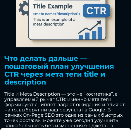
Что делать дальше —
пошаговый план улучшения
CTR через мета теги title и
description
Title и Meta Description — это не “косметика”, а
управляемый рычаг CTR: именно мета теги
формируют сниппет, задают ожидания и влияют
на то, выберут ли ваш результат в Google. В
рамках On-Page SEO это одна из самых быстрых
точек роста: вы можете уже сегодня улучшить
кликабельность без изменения бюджета на
рекламу, просто сделав сниппет точнее,