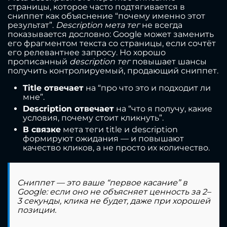
страницы, которое часто подтягивается в
сниппет как объяснение “почему именно этот
результат”.
Description мета тег
не всегда
показывается дословно: Google может заменить
его фрагментом текста со страницы, если сочтёт
его релевантнее запросу. Но хорошо
прописанный
description тег
повышает шансы
получить контролируемый, продающий сниппет.
Title отвечает
на “про что это и подходит ли
мне”.
Description отвечает
на “что я получу, какие
условия, почему стоит кликнуть”.
В связке
мета теги title и description
формируют ожидания — и повышают
качество кликов, а не просто их количество.
Сниппет — это ваше “первое касание” в
Google: если оно не объясняет ценность за 2–
3 секунды, клика не будет, даже при хорошей
позиции.