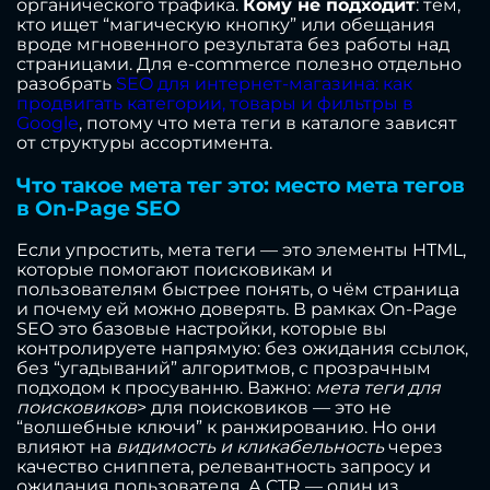
органического трафика.
Кому не подходит
: тем,
кто ищет “магическую кнопку” или обещания
вроде мгновенного результата без работы над
страницами. Для e-commerce полезно отдельно
разобрать
SEO для интернет-магазина: как
продвигать категории, товары и фильтры в
Google
, потому что мета теги в каталоге зависят
от структуры ассортимента.
Что такое мета тег это: место мета тегов
в On-Page SEO
Если упростить, мета теги — это элементы HTML,
которые помогают поисковикам и
пользователям быстрее понять, о чём страница
и почему ей можно доверять. В рамках On-Page
SEO это базовые настройки, которые вы
контролируете напрямую: без ожидания ссылок,
без “угадываний” алгоритмов, с прозрачным
подходом к просуванню. Важно:
мета теги для
поисковиков
> для поисковиков — это не
“волшебные ключи” к ранжированию. Но они
влияют на
видимость и кликабельность
через
качество сниппета, релевантность запросу и
ожидания пользователя. А CTR — один из