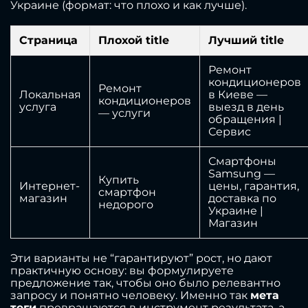
Украине (формат: что плохо и как лучше).
Страница
Плохой title
Лучший title
Ремонт
кондиционеров
Ремонт
Локальная
в Киеве —
кондиционеров
услуга
выезд в день
— услуги
обращения |
Сервис
Смартфоны
Samsung —
Купить
Интернет-
цены, гарантия,
смартфон
магазин
доставка по
недорого
Украине |
Магазин
Эти варианты не “гарантируют” рост, но дают
практичную основу: вы формулируете
предложение так, чтобы оно было релевантно
запросу и понятно человеку. Именно так
мета
теги
превращаются в инструмент результата, а