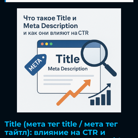
Title (мета тег title / мета тег
тайтл): влияние на CTR и