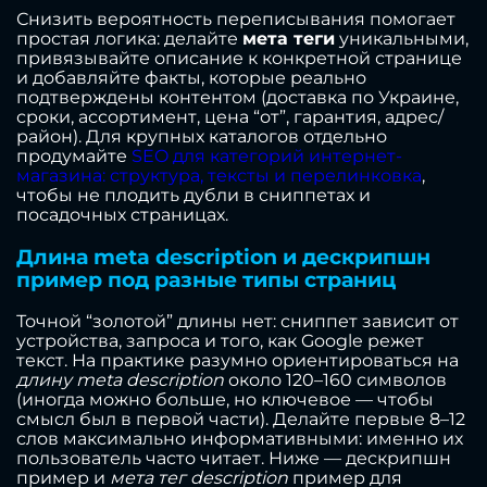
Снизить вероятность переписывания помогает
простая логика: делайте
мета теги
уникальными,
привязывайте описание к конкретной странице
и добавляйте факты, которые реально
подтверждены контентом (доставка по Украине,
сроки, ассортимент, цена “от”, гарантия, адрес/
район). Для крупных каталогов отдельно
продумайте
SEO для категорий интернет-
магазина: структура, тексты и перелинковка
,
чтобы не плодить дубли в сниппетах и
посадочных страницах.
Длина meta description и дескрипшн
пример под разные типы страниц
Точной “золотой” длины нет: сниппет зависит от
устройства, запроса и того, как Google режет
текст. На практике разумно ориентироваться на
длину meta description
около 120–160 символов
(иногда можно больше, но ключевое — чтобы
смысл был в первой части). Делайте первые 8–12
слов максимально информативными: именно их
пользователь часто читает. Ниже — дескрипшн
пример и
мета тег description
пример для