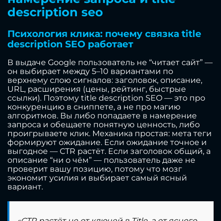
description seo
Психология клика: почему связка title
description SEO работает
В выдаче Google пользователь не “читает сайт” —
он выбирает между 5–10 вариантами по
верхнему слою сигналов: заголовок, описание,
URL, расширения (цены, рейтинг, быстрые
ссылки). Поэтому title description SEO — это про
конкуренцию в сниппете, а не про магию
алгоритмов. Вы либо попадаете в намерение
запроса и обещаете понятную ценность, либо
проигрываете клик. Механика простая: мета теги
формируют ожидание. Если ожидание точное и
выгодное — CTR растёт. Если заголовок общий, а
описание “ни о чём” — пользователь даже не
проверит вашу позицию, потому что мозг
экономит усилия и выбирает самый ясный
вариант.
«CTR растёт не от ключей в Title, а от ясного