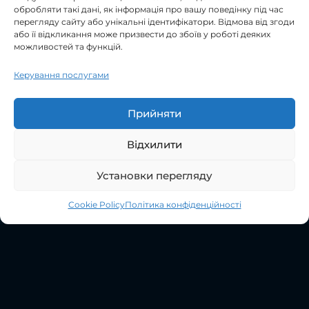
обробляти такі дані, як інформація про вашу поведінку під час
перегляду сайту або унікальні ідентифікатори. Відмова від згоди
або її відкликання може призвести до збоїв у роботі деяких
можливостей та функцій.
Керування послугами
Прийняти
Відхилити
Установки перегляду
Cookie Policy
Політика конфіденційності
Open
chaty
НАШЕ
ПОРТФОЛІО