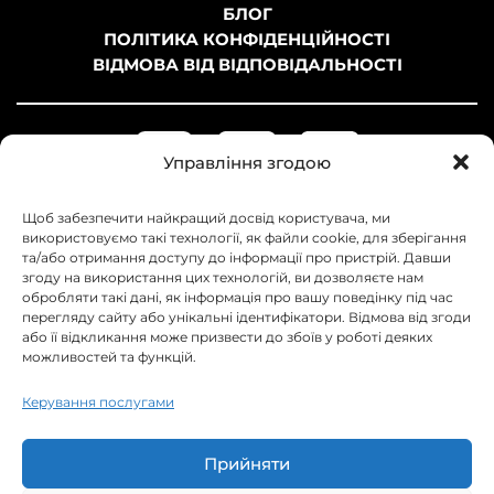
БЛОГ
ПОЛІТИКА КОНФІДЕНЦІЙНОСТІ
ВІДМОВА ВІД ВІДПОВІДАЛЬНОСТІ
Управління згодою
Щоб забезпечити найкращий досвід користувача, ми
використовуємо такі технології, як файли cookie, для зберігання
та/або отримання доступу до інформації про пристрій. Давши
згоду на використання цих технологій, ви дозволяєте нам
обробляти такі дані, як інформація про вашу поведінку під час
перегляду сайту або унікальні ідентифікатори. Відмова від згоди
або її відкликання може призвести до збоїв у роботі деяких
можливостей та функцій.
+38 097 042-31-62
+38 093 358-82-72
Керування послугами
+38 099 210-00-34
info@web-raketa.com
Прийняти
Українa, м. Суми, просп. Перемоги 105