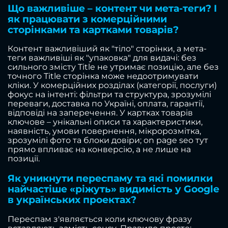
Що важливіше – контент чи мета-теги? І
як працювати з комерційними
сторінками та картками товарів?
Контент важливіший як "тіло" сторінки, а мета-
теги важливіші як "упаковка" для видачі: без
сильного змісту Title не утримає позицію, але без
точного Title сторінка може недоотримувати
кліки. У комерційних розділах (категорії, послуги)
фокус на інтенті: фільтри та структура, зрозумілі
переваги, доставка по Україні, оплата, гарантії,
відповіді на заперечення. У картках товарів
ключове – унікальні описи та характеристики,
наявність, умови повернення, мікророзмітка,
зрозумілі фото та блоки довіри; on page seo тут
прямо впливає на конверсію, а не лише на
позиції.
Як уникнути переспаму та які помилки
найчастіше «ріжуть» видимість у Google
в українських проектах?
Переспам з'являється коли ключову фразу