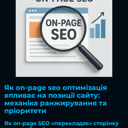
Як on-page seo оптимізація
впливає на позиції сайту:
механіка ранжирування та
пріоритети
Як on-page SEO «перекладає» сторінку