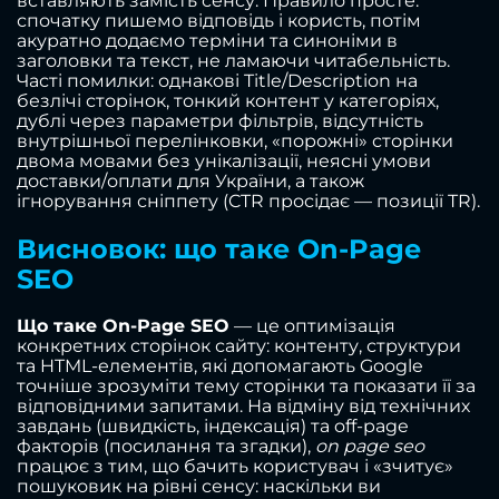
вставляють замість сенсу. Правило просте:
спочатку пишемо відповідь і користь, потім
акуратно додаємо терміни та синоніми в
заголовки та текст, не ламаючи читабельність.
Часті помилки: однакові Title/Description на
безлічі сторінок, тонкий контент у категоріях,
дублі через параметри фільтрів, відсутність
внутрішньої перелінковки, «порожні» сторінки
двома мовами без унікалізації, неясні умови
доставки/оплати для України, а також
ігнорування сніппету (CTR просідає — позиції TR).
Висновок: що таке On-Page
SEO
Що таке On-Page SEO
— це оптимізація
конкретних сторінок сайту: контенту, структури
та HTML-елементів, які допомагають Google
точніше зрозуміти тему сторінки та показати її за
відповідними запитами. На відміну від технічних
завдань (швидкість, індексація) та off-page
факторів (посилання та згадки),
on page seo
працює з тим, що бачить користувач і «зчитує»
пошуковик на рівні сенсу: наскільки ви