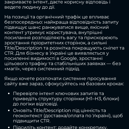
закриваєте інтент, даєте корисну відповідь і
ведете людину до дії.
На позиції та органічний трафік це впливає
безпосередньо: найкраща відповідність запиту
підвищує шанс ранжуватися вище, якісний
контент утримує користувача, внутрішні
посилання розподіляють вагу та прискорюють
зростання пріоритетних сторінок, а сильні
Title/Description та розмітка покращують сніпет та
CTR. Для бізнесу в Україні це виявляється у
посиленні видимості в Google, зростанні
цільового трафіку та стабільніших заявках — без
«магії», через системний підхід.
Якщо хочете розпочати системне просування
сайту вже зараз, сфокусуйтесь на базових кроках:
Перевірте інтент ключових запитів та
приведіть структуру сторінки (H1–H3, блоки)
до логіки відповіді.
Оновіть Title/Description під цінність та
геоконтекст (доставка/оплата по Україні), щоб
підвищити CTR.
Підсиліть контент: додайте конкретику,