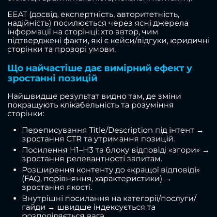
EEAT (досвід, експертність, авторитетність,
надійність) посилюється через ясні джерела
інформації на сторінці: хто автор, чим
підтверджені факти, які є кейси/відгуки, юридичні
сторінки та прозорі умови.
Що найчастіше дає вимірний ефект у
зростанні позицій
Найшвидше результат видно там, де зміни
покращують клікабельність та розуміння
сторінки:
Переписування Title/Description під інтент →
зростання CTR та утримання позицій.
Посилення H1–H3 та блоку відповіді «згори» →
зростання релевантності запитам.
Розширення контенту до «кращої відповіді»
(FAQ, порівняння, характеристики) →
зростання якості.
Внутрішні посилання на категорії/послуги/
гайди → швидше індексується та
розподіляється вага.