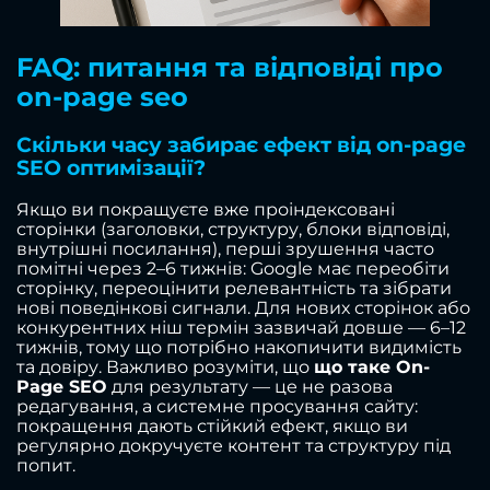
FAQ: питання та відповіді про
on-page seo
Скільки часу забирає ефект від on-page
SEO оптимізації?
Якщо ви покращуєте вже проіндексовані
сторінки (заголовки, структуру, блоки відповіді,
внутрішні посилання), перші зрушення часто
помітні через 2–6 тижнів: Google має переобіти
сторінку, переоцінити релевантність та зібрати
нові поведінкові сигнали. Для нових сторінок або
конкурентних ніш термін зазвичай довше — 6–12
тижнів, тому що потрібно накопичити видимість
та довіру. Важливо розуміти, що
що таке On-
Page SEO
для результату — це не разова
редагування, а системне просування сайту:
покращення дають стійкий ефект, якщо ви
регулярно докручуєте контент та структуру під
попит.