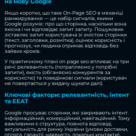
на мову Google
Якщо коротко, що таке On-Page SEO в механіці
ранжирування — це набір сигналів, якими
Google розуміє: про що сторінка, наскільки вона
якісна і чи відповідає запит запиту. Пошуковик
зіставляє запит користувача зі змістом сторінки
(текст, заголовки, розмітка), оцінює корисність і
прогнозує, чи людина отримає відповідь без
зайвих кроків.
У практичному плані on page seo впливає на три
речі: релевантність (потрапляємо у потрібні
запити), якість (обганяємо конкурентів за
корисністю) та поведінкові сигнали (користувач
не повертається у видачу шукати далі).
Ключові фактори: релевантність, інтент
та EEAT
Google просуває сторінки, які закривають інтент:
інформаційний, комерційний, навігаційний. Тому
важливими є структура, повнота відповіді,
актуальність для ринку України (умови доставки,
оплата, гарантії, наявність, локальні контакти).