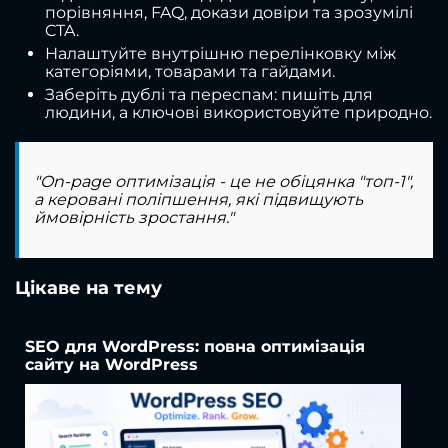
порівняння, FAQ, докази довіри та зрозумілі
CTA.
Налаштуйте внутрішню перелінковку між
категоріями, товарами та гайдами.
Заберіть дублі та переспам: пишіть для
людини, а ключові використовуйте природно.
"On-page оптимізація - це не обіцянка "топ-1",
а керовані поліпшення, які підвищують
ймовірність зростання."
Цікаве на тему
SEO для WordPress: повна оптимізація
сайту на WordPress