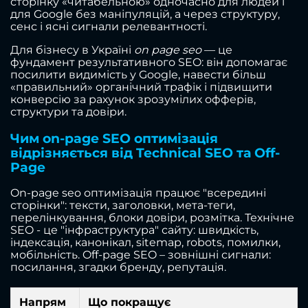
сторінку «читабельною» одночасно для людей і
для Google без маніпуляцій, а через структуру,
сенс і ясні сигнали релевантності.
Для бізнесу в Україні
on page seo
— це
фундамент результативного SEO: він допомагає
посилити видимість у Google, навести більш
«правильний» органічний трафік і підвищити
конверсію за рахунок зрозумілих офферів,
структури та довіри.
Чим on-page SEO оптимізація
відрізняється від Technical SEO та Off-
Page
On-page seo оптимізація працює "всередині
сторінки": тексти, заголовки, мета-теги,
перелінкування, блоки довіри, розмітка. Технічне
SEO - це "інфраструктура" сайту: швидкість,
індексація, канонікал, sitemap, robots, помилки,
мобільність. Off-page SEO – зовнішні сигнали:
посилання, згадки бренду, репутація.
Напрям
Що покращує