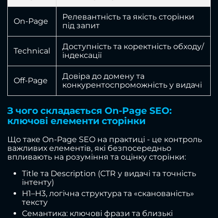
Релевантність та якість сторінки
On-Page
під запит
Доступність та коректність обходу/
Technical
індексації
Довіра до домену та
Off-Page
конкурентоспроможність у видачі
З чого складається On-Page SEO:
ключові елементи сторінки
Що таке On-Page SEO на практиці - це контроль
важливих елементів, які безпосередньо
впливають на розуміння та оцінку сторінки:
Title та Description (CTR у видачі та точність
інтенту)
H1–H3, логічна структура та «сканованість»
тексту
Семантика: ключові фрази та близькі