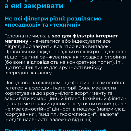
а які закривати
Не всі фільтри рівні: розділяємо
«посадкові» та «технічні»
Головна помилка в
seo для фільтрів інтернет
магазину
- намагатися або індексувати все
підряд, або закрити все "про всяк випадок".
Правильний підхід - розділити фільтри на дві ролі:
ті, що повинні ранжуватися як посадкові сторінки
(бо вони відповідають на конкретний попит), і ті,
що потрібні лише для зручності вибору
всередині каталогу.
Посадкова за фільтром - це фактично самостійна
категорія всередині категорії. Вона має вести
користувача до зрозумілого асортименту та
закривати комерційний інтент. Технічний фільтр -
це параметр, який допомагає уточнити вибір, але
не має самостійної цінності в пошуку (наприклад,
"сортування", "вид плиткою/списком", "валюта",
іноді "в наявності" залежно від ніші).
Правила відбору: 5 критеріїв, щоб