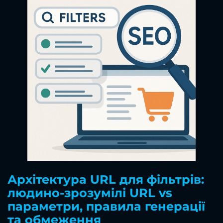
Архітектура URL для фільтрів:
людино-зрозумілі URL vs
параметри, правила генерації
та обмеження