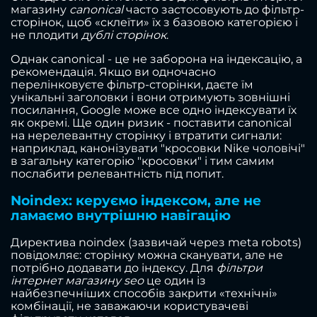
магазину
canonical
часто застосовують до фільтр-
сторінок, щоб «склеїти» їх з базовою категорією і
не плодити
дублі сторінок
.
Однак canonical - це не заборона на індексацію, а
рекомендація. Якщо ви одночасно
перелінковуєте фільтр-сторінки, даєте їм
унікальні заголовки і вони отримують зовнішні
посилання, Google може все одно індексувати їх
як окремі. Ще один ризик - поставити canonical
на нерелевантну сторінку і втратити сигнали:
наприклад, канонізувати "кросовки Nike чоловічі"
в загальну категорію "кросовки" і тим самим
послабити релевантність під попит.
Noindex: керуємо індексом, але не
ламаємо внутрішню навігацію
Директива noindex (зазвичай через meta robots)
повідомляє: сторінку можна сканувати, але не
потрібно додавати до індексу. Для
фільтри
інтернет магазину seo
це один із
найбезпечніших способів закрити «технічні»
комбінації, не заважаючи користувачеві