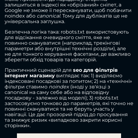
залишиться в індексі як «обрізаний» сніпет, а
Google не зможе її пересканувати, щоб побачити
noindex або
canonical
. Тому для дублікатів це не
універсальна заглушка.
Безпечна логіка така: robots.txt використовують
для відсікання очевидного сміття, яке не
повинно скануватися (наприклад, трекінгові
параметри або внутрішні технічні розділи), але
не для тонкого керування фасетами, де важливо
зберегти обхід товарів та категорій.
Практичний сценарій для
seo для фільтрів
інтернет магазину
виглядає так: 1) виділяємо
індексовані посадкові за попитом; 2) на «технічні»
фільтри ставимо
noindex
(іноді у зв'язці з
canonical на саму себе або на відповідну
посадкову - залежно від моделі); 3) robots.txt
застосовуємо точково до параметрів, які точно не
повинні скануватися та не беруть участь у
навігації. Це дає прозорий підхід до просування
та знижує ризик «випадково закрити корисні
сторінки».