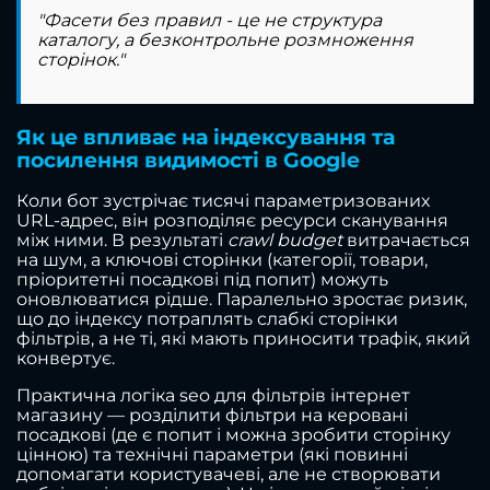
"Фасети без правил - це не структура
каталогу, а безконтрольне розмноження
сторінок."
Як це впливає на індексування та
посилення видимості в Google
Коли бот зустрічає тисячі параметризованих
URL-адрес, він розподіляє ресурси сканування
між ними. В результаті
crawl budget
витрачається
на шум, а ключові сторінки (категорії, товари,
пріоритетні посадкові під попит) можуть
оновлюватися рідше. Паралельно зростає ризик,
що до індексу потраплять слабкі сторінки
фільтрів, а не ті, які мають приносити трафік, який
конвертує.
Практична логіка seo для фільтрів інтернет
магазину — розділити фільтри на керовані
посадкові (де є попит і можна зробити сторінку
цінною) та технічні параметри (які повинні
допомагати користувачеві, але не створювати