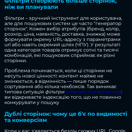
Фільтри створюють більше сторінок,
ніж ви планували
Фільтри – зручний інструмент для користувача,
але для пошукових систем це часто "генератор
сторінок". Кожен вибір атрибутів (бренд, колір,
розмір, ціна, наявність, доставка, знижка) може
формувати окрему URL-адресу з параметрами
url або навіть окремий шлях (ЧПУ). У результаті
одна категорія товарів отримує сотні та тисячі
комбінацій, які пошуковик сприймає як різні
сторінки.
Проблема починається, коли ці сторінки не
несуть нової цінності: контент майже не
змінюється, а відмінність — лише порядок
сортування або кілька чекбоксів. Так виникає
типова ситуація
фільтри
інтернет магазину seo
:
ви відкриваєте індексацію того, що не повинно
конкурувати у пошуку
Дублі сторінок: чому це б'є по видимості
та конверсіям
Коли у вас з'являється безліч схожих URL, Google