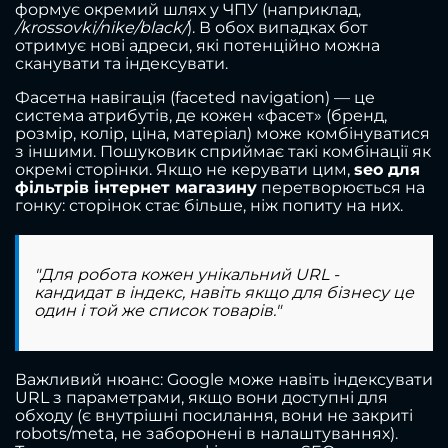
формує окремий шлях у ЧПУ (наприклад,
/krossovki/nike/black/
). В обох випадках бот
отримує нові адреси, які потенційно можна
сканувати та індексувати.
Фасетна навігація (faceted navigation) — це
система атрибутів, де кожен «фасет» (бренд,
розмір, колір, ціна, матеріал) може комбінуватися
з іншими. Пошуковик сприймає такі комбінації як
окремі сторінки. Якщо не керувати цим,
seo для
фільтрів інтернет магазину
перетворюється на
гонку: сторінок стає більше, ніж попиту на них.
"Для робота кожен унікальний URL -
кандидат в індекс, навіть якщо для бізнесу це
один і той же список товарів."
Важливий нюанс: Google може навіть індексувати
URL з параметрами, якщо вони доступні для
обходу (є внутрішні посилання, вони не закриті
robots/meta, не заборонені в налаштуваннях).