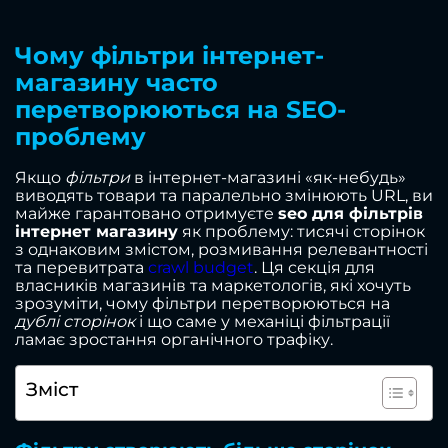
Чому фільтри інтернет-
магазину часто
перетворюються на SEO-
проблему
Якщо
фільтри
в інтернет-магазині «як-небудь»
виводять товари та паралельно змінюють URL, ви
майже гарантовано отримуєте
seo для фільтрів
інтернет магазину
як проблему: тисячі сторінок
з однаковим змістом, розмивання релевантності
та перевитрата
crawl budget
. Ця секція для
власників магазинів та маркетологів, які хочуть
зрозуміти, чому фільтри перетворюються на
дублі сторінок
і що саме у механіці фільтрації
ламає зростання органічного трафіку.
Зміст