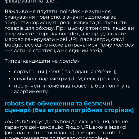
фільтрувати каталог.
Важливо не плутати: noindex не зупиняє
сканування повністю, а значить допомагає
зберегти корисну перелінковку та доступність
товарів для обходу. При цьому є тонкість: якщо ви
закриваєте сторінку noindex, але продовжуєте
масово генерувати нові URL параметри, crawl
budget все одно може витрачатися. Тому
noindex
— частина стратегії, а не єдиний захід.
Типові кандидати на
noindex
:
сортування (
?sort=
) та подання (
?view=
);
службові параметри (UTM, сесії, трекінг);
нескінченні комбінації фасетів без попиту та
асортименту.
robots.txt: обмеження та безпечні
сценарії (без втрати потрібних сторінок)
robots.txt
керує доступом до сканування, але не
гарантує деіндексацію. Якщо URL вже в індексі
(або на нього є посилання), заборона в robots
може призвести до парадоксу: сторінка