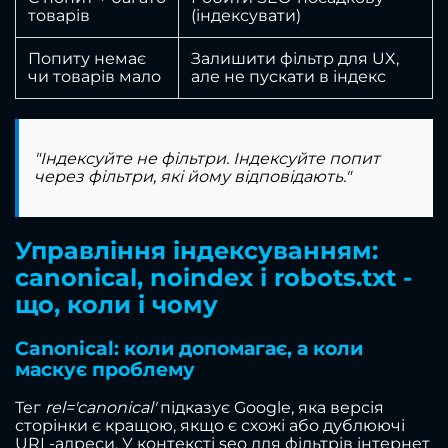
товарів
(індексувати)
Попиту немає
Залишити фільтр для UX,
чи товарів мало
але не пускати в індекс
"Індексуйте не
фільтри
. Індексуйте попит
через фільтри, які йому відповідають."
Управління індексуванням:
canonical, noindex і robots.txt -
що, коли і чому
Canonical: коли допомагає, а коли
маскує проблему
Тег
rel='canonical'
підказує Google, яка версія
сторінки є кращою, якщо є схожі або дублюючі
URL-адреси. У контексті seo для фільтрів інтернет