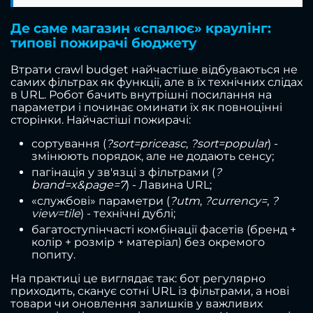
Де саме магазин «спалює» краулінг:
типові пожирачі бюджету
Втрати crawl budget найчастіше відбуваються не
самих фільтрах як функції, але в їх технічних слідах
в URL. Робот бачить внутрішні посилання на
параметри і починає оминати їх як повноцінні
сторінки. Найчастіші пожирачі:
сортування (
?sort=price
asc
,
?sort=popular
) -
змінюють порядок, але не додають сенсу;
пагінація у зв'язці з фільтрами (
?
brand=x&page=7
) - Лавина URL;
«службові» параметри (
?utm
,
?currency=
,
?
view=tile
) - технічні дублі;
багатоступінчасті комбінації фасетів (бренд +
колір + розмір + матеріал) без окремого
попиту.
На практиці це виглядає так: бот регулярно
приходить, сканує сотні URL із фільтрами, а нові
товари чи оновлення залишків у важливих