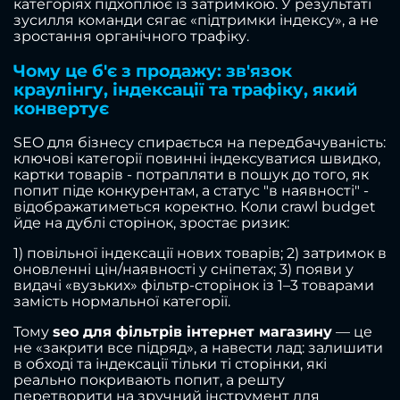
категоріях підхоплює із затримкою. У результаті
зусилля команди сягає «підтримки індексу», а не
зростання органічного трафіку.
Чому це б'є з продажу: зв'язок
краулінгу, індексації та трафіку, який
конвертує
SEO для бізнесу спирається на передбачуваність:
ключові категорії повинні індексуватися швидко,
картки товарів - потрапляти в пошук до того, як
попит піде конкурентам, а статус "в наявності" -
відображатиметься коректно. Коли crawl budget
йде на дублі сторінок, зростає ризик:
1) повільної індексації нових товарів; 2) затримок в
оновленні цін/наявності у сніпетах; 3) появи у
видачі «вузьких» фільтр-сторінок із 1–3 товарами
замість нормальної категорії.
Тому
seo для фільтрів інтернет магазину
— це
не «закрити все підряд», а навести лад: залишити
в обході та індексації тільки ті сторінки, які
реально покривають попит, а решту
перетворити на зручний інструмент для