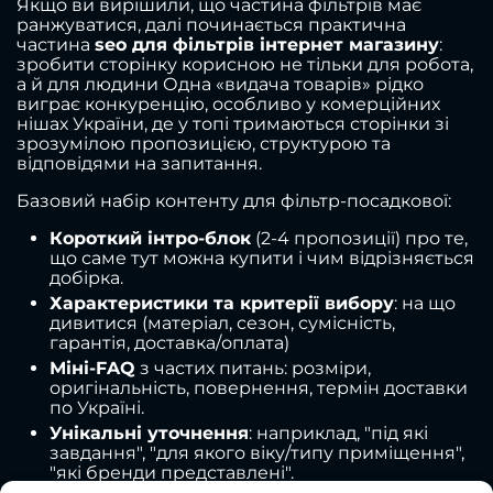
Якщо ви вирішили, що частина фільтрів має
ранжуватися, далі починається практична
частина
seo для фільтрів інтернет магазину
:
зробити сторінку корисною не тільки для робота,
а й для людини Одна «видача товарів» рідко
виграє конкуренцію, особливо у комерційних
нішах України, де у топі тримаються сторінки зі
зрозумілою пропозицією, структурою та
відповідями на запитання.
Базовий набір контенту для фільтр-посадкової:
Короткий інтро-блок
(2-4 пропозиції) про те,
що саме тут можна купити і чим відрізняється
добірка.
Характеристики та критерії вибору
: на що
дивитися (матеріал, сезон, сумісність,
гарантія, доставка/оплата)
Міні-FAQ
з частих питань: розміри,
оригінальність, повернення, термін доставки
по Україні.
Унікальні уточнення
: наприклад, "під які
завдання", "для якого віку/типу приміщення",
"які бренди представлені".