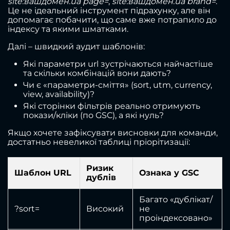
site:вашдомен.ua page=
,
site:вашдомен.ua brand=
.
Це не ідеальний інструмент підрахунку, але він
допомагає побачити, що саме вже потрапило до
індексу та якими шматками.
Далі – швидкий аудит шаблонів:
Які параметри url зустрічаються найчастіше
та скільки комбінацій вони дають?
Чи є «параметри-сміття» (sort, utm, currency,
view, availability)?
Які сторінки фільтрів реально отримують
покази/кліки (по GSC), а які нуль?
Якщо хочете зафіксувати висновки для команди,
достатньо невеликої таблиці пріорітизації:
Ризик
Шаблон URL
Ознака у GSC
дублів
Багато «дублікат/
?sort=
Високий
не
проіндексовано»