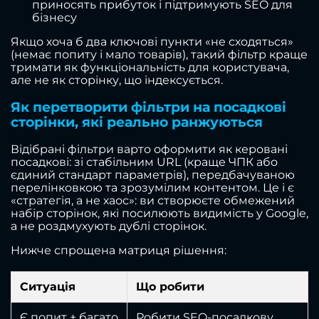
приносять прибуток і підтримують SEO для
бізнесу
Якщо хоча б два ключові пункти «не сходяться»
(немає попиту і мало товарів), такий фільтр краще
тримати як функціональність для користувача,
але не як сторінку, що індексується.
Як перетворити фільтри на посадкові
сторінки, які реально ранжуються
Відібрані фільтри варто оформити як керовані
посадкові: зі стабільним URL (краще ЧПК або
єдиний стандарт параметрів), передбачуваною
перелінковкою та зрозумілим контентом. Це і є
«стратегія, а не хаос»: ви створюєте обмежений
набір сторінок, які посилюють видимість у Google,
а не роздмухують дублі сторінок.
Нижче спрощена матриця рішення:
Ситуація
Що робити
Є попит + багато
Робити SEO-посадкову