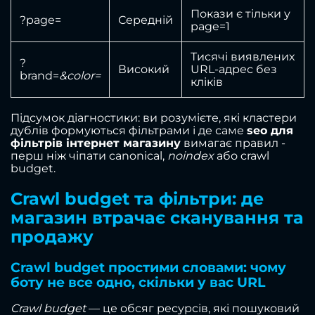
Покази є тільки у
?page=
Середній
page=1
Тисячі виявлених
?
Високий
URL-адрес без
brand=
&color=
кліків
Підсумок діагностики: ви розумієте, які кластери
дублів формуються фільтрами і де саме
seo для
фільтрів інтернет магазину
вимагає правил -
перш ніж чіпати canonical,
noindex
або crawl
budget.
Crawl budget та фільтри: де
магазин втрачає сканування та
продажу
Crawl budget простими словами: чому
боту не все одно, скільки у вас URL
Crawl budget
— це обсяг ресурсів, які пошуковий