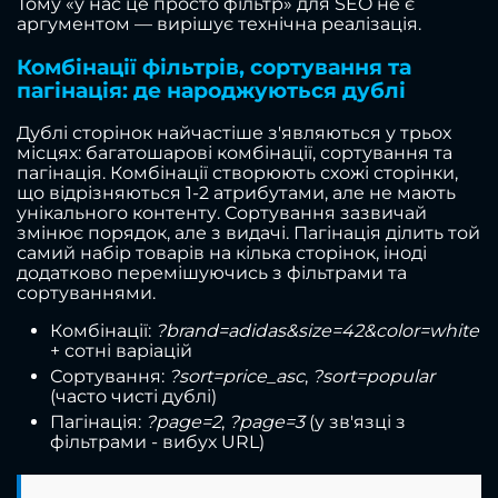
Тому «у нас це просто фільтр» для SEO не є
аргументом — вирішує технічна реалізація.
Комбінації фільтрів, сортування та
пагінація: де народжуються дублі
Дублі сторінок найчастіше з'являються у трьох
місцях: багатошарові комбінації, сортування та
пагінація. Комбінації створюють схожі сторінки,
що відрізняються 1-2 атрибутами, але не мають
унікального контенту. Сортування зазвичай
змінює порядок, але з видачі. Пагінація ділить той
самий набір товарів на кілька сторінок, іноді
додатково перемішуючись з фільтрами та
сортуваннями.
Комбінації:
?brand=adidas&size=42&color=white
+ сотні варіацій
Сортування:
?sort=price_asc
,
?sort=popular
(часто чисті дублі)
Пагінація:
?page=2
,
?page=3
(у зв'язці з
фільтрами - вибух URL)