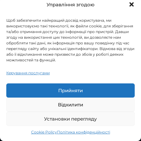
Управління згодою
Важливо: текст не повинен бути для галочки. Він
повинен допомагати вибрати та підвищувати
конверсію – це і є контент, який працює на
Щоб забезпечити найкращий досвід користувача, ми
продажі. Для масштабу інтернет-магазину
використовуємо такі технології, як файли cookie, для зберігання
зручніше робити шаблонні блоки зі змінними
та/або отримання доступу до інформації про пристрій. Давши
(бренд/категорія/тип) та додавати ручні
згоду на використання цих технологій, ви дозволяєте нам
покращення на пріоритетні посадкові.
обробляти такі дані, як інформація про вашу поведінку під час
перегляду сайту або унікальні ідентифікатори. Відмова від згоди
Мета-теги, заголовки та хлібні крихти:
або її відкликання може призвести до збоїв у роботі деяких
як не перетворити сторінку на дубль
можливостей та функцій.
Фільтр-сторінки часто стають дублями через
Керування послугами
однакові Title/Description та H1. Якщо ви
індексуєте посадкову, зробіть мета-дані
унікальними та точними: «Категорія + атрибут +
Прийняти
комерційна обіцянка» (асортимент/ціна/
доставка), але без спаму.
Відхилити
Хлібні крихти допомагають і користувачеві, і
пошуковику: вони показують контекст усередині
Установки перегляду
каталогу та посилюють внутрішню зв'язність. При
цьому важливо, щоб крихти відображали логіку
структури (категорія → підкатегорія → посадкова
Cookie Policy
Політика конфіденційності
Open
фільтр), а не випадковий набір параметрів url.