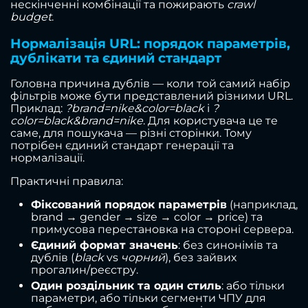
нескінченні комбінації та пожирають
crawl
budget
.
Нормалізація URL: порядок параметрів,
дублікати та єдиний стандарт
Головна причина дублів — коли той самий набір
фільтрів може бути представлений різними URL.
Приклад:
?brand=nike&color=black
і
?
color=black&brand=nike
. Для користувача це те
саме, для пошукача — різні сторінки. Тому
потрібен єдиний стандарт генерації та
нормалізації.
Практичні правила:
Фіксований порядок параметрів
(наприклад,
brand → gender → size → color → price) та
примусова перестановка на стороні сервера.
Єдиний формат значень
: без синонімів та
дублів (
black
vs
чорний
), без зайвих
прогалин/реєстру.
Один роздільник та один стиль
: або тільки
параметри, або тільки сегменти ЧПУ для