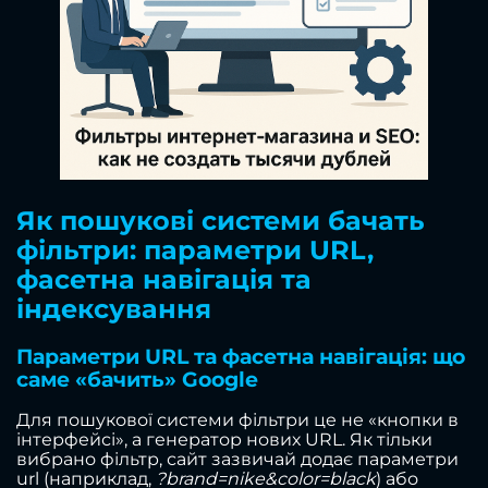
Як пошукові системи бачать
фільтри: параметри URL,
фасетна навігація та
індексування
Параметри URL та фасетна навігація: що
саме «бачить» Google
Для пошукової системи фільтри це не «кнопки в
інтерфейсі», а генератор нових URL. Як тільки
вибрано фільтр, сайт зазвичай додає параметри
url (наприклад,
?brand=nike&color=black
) або