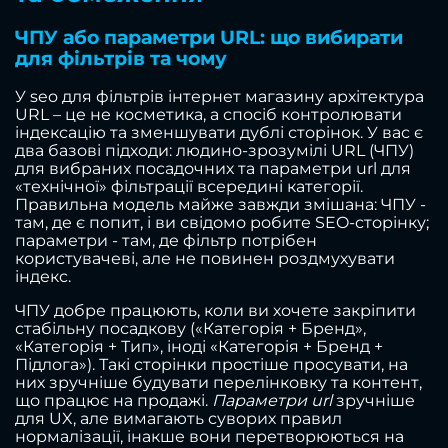
ЧПУ або параметри URL: що вибирати
для фільтрів та чому
У seo для фільтрів інтернет магазину архітектура
URL – це не косметика, а спосіб контролювати
індексацію та зменшувати дублі сторінок. У вас є
два базові підходи: людино-зрозумілі URL (ЧПУ)
для вибраних посадочних та параметри url для
«технічної» фільтрації всередині категорії.
Правильна модель майже завжди змішана: ЧПУ -
там, де є попит, і ви свідомо робите SEO-сторінку;
параметри - там, де фільтр потрібен
користувачеві, але не повинен роздмухувати
індекс.
ЧПУ добре працюють, коли ви хочете закріпити
стабільну посадкову («Категорія + Бренд»,
«Категорія + Тип», іноді «Категорія + Бренд +
Підлога»). Такі сторінки простіше просувати, на
них зручніше будувати перелінковку та контент,
що працює на продажі.
Параметри url
зручніше
для UX, але вимагають суворих правил
нормалізації, інакше вони перетворюються на