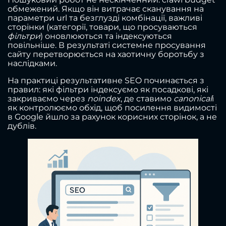
обмежений. Якщо він витрачає сканування на
параметри url та безглузді комбінації, важливі
сторінки (категорії, товари, що просуваються
фільтри
) оновлюються та індексуються
повільніше. В результаті системне просування
сайту перетворюється на хаотичну боротьбу з
наслідками.
На практиці результативне SEO починається з
правил: які фільтри індексуємо як посадкові, які
закриваємо через
noindex
, де ставимо
canonical
і
як контролюємо обхід, щоб посилення видимості
в Google йшло за рахунок корисних сторінок, а не
дублів.