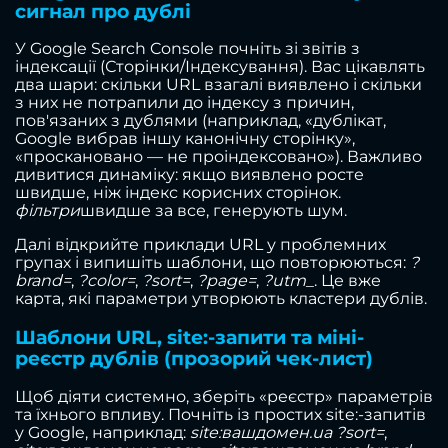
сигнал про дублі
У Google Search Console почніть зі звітів з
індексації (Сторінки/Індексування). Вас цікавлять
два шари: скільки URL взагалі виявлено і скільки
з них не потрапили до індексу з причин,
пов'язаних з дублями (наприклад, «дублікат,
Google вибрав іншу канонічну сторінку»,
«проскановано — не проіндексовано»). Важливо
дивитися динаміку: якщо виявлено росте
швидше, ніж індекс корисних сторінок.
фільтри
швидше за все, генерують шум.
Далі відкрийте приклади URL у проблемних
групах і випишіть шаблони, що повторюються:
?
brand=
,
?color=
,
?sort=
,
?page=
,
?utm_
. Це вже
карта, які параметри утворюють кластери дублів.
Шаблони URL, site:-запити та міні-
реєстр дублів (прозорий чек-лист)
Щоб діяти системно, зберіть «реєстр» параметрів
та їхнього впливу. Почніть із простих site:-запитів
у Google, наприклад:
site:вашдомен.ua ?sort=
,