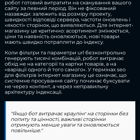
робот готовий витратити на сканування вашого
сайту за певний період. Він не фіксований
назавжди: залежить від розміру проекту,
швидкості відповіді сервера, частоти оновлень і
«якості» сторінок, що виявляються. Для інтернет-
магазину це критично: асортимент змінюється,
ціни та наявність оновлюються, нові товари
мають швидко потрапляти до індексу.
Коли фільтри та параметри url безконтрольно
генерують тисячі комбінацій, робот витрачає
обхід не на категорії та картки товарів, а на
«варіації одного й того самого». У термінах seo
для фільтрів інтернет магазину це означає, що
системне просування сайту починає буксувати
не через контент, а через неправильну
архітектуру індексації.
"Якщо бот витрачає краулінг на сторінки без
попиту та цінності, важливі сторінки
отримують менше уваги та оновлюються
повільніше."