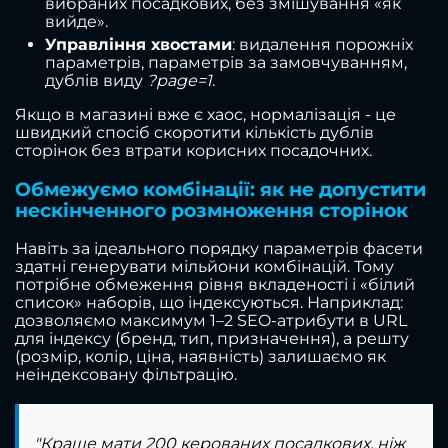
вибраних посадкових, без змішування «як
вийде».
Управління хвостами
: видалення порожніх
параметрів, параметрів за замовчуванням,
дублів виду
?page=1
.
Якщо в магазині вже є хаос, нормалізація - це
швидкий спосіб скоротити кількість дублів
сторінок без втрати корисних посадочних.
Обмежуємо комбінації: як не допустити
нескінченного розмноження сторінок
Навіть за ідеального порядку параметрів фасети
здатні генерувати мільйони комбінацій. Тому
потрібне обмеження рівня вкладеності і «білий
список» наборів, що індексуються. Наприклад:
дозволяємо максимум 1–2 SEO-атрибути в URL
для індексу (бренд, тип, призначення), а решту
(розмір, колір, ціна, наявність) залишаємо як
неіндексовану фільтрацію.
"Краще мати 200 керованих посадкових, ніж