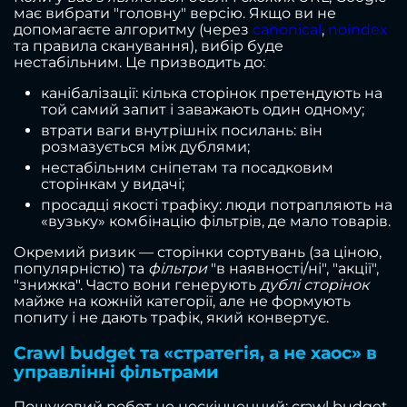
має вибрати "головну" версію. Якщо ви не
допомагаєте алгоритму (через
canonical
,
noindex
та правила сканування), вибір буде
нестабільним. Це призводить до:
канібалізації: кілька сторінок претендують на
той самий запит і заважають один одному;
втрати ваги внутрішніх посилань: він
розмазується між дублями;
нестабільним сніпетам та посадковим
сторінкам у видачі;
просадці якості трафіку: люди потрапляють на
«вузьку» комбінацію фільтрів, де мало товарів.
Окремий ризик — сторінки сортувань (за ціною,
популярністю) та
фільтри
"в наявності/ні", "акції",
"знижка". Часто вони генерують
дублі сторінок
майже на кожній категорії, але не формують
попиту і не дають трафік, який конвертує.
Crawl budget та «стратегія, а не хаос» в
управлінні фільтрами
Пошуковий робот не нескінченний: crawl budget