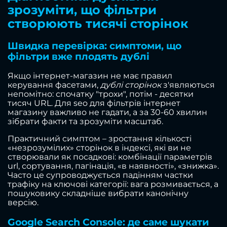
зрозуміти, що фільтри
створюють тисячі сторінок
Швидка перевірка: симптоми, що
фільтри вже плодять дублі
Якщо інтернет-магазин не має правил
керування фасетами,
дублі сторінок
з'являються
непомітно: спочатку "трохи", потім - десятки
тисяч URL. Для seo для фільтрів інтернет
магазину важливо не гадати, а за 30-60 хвилин
зібрати факти та зрозуміти масштаб.
Практичний симптом – зростання кількості
«незрозумілих» сторінок в індексі, які ви не
створювали як посадкові: комбінації параметрів
url, сортування, пагінація, «в наявності», «знижка».
Часто це супроводжується падінням частки
трафіку на ключові категорії: вага розмивається, а
пошуковику складніше вибрати канонічну
версію.
Google Search Console: де саме шукати