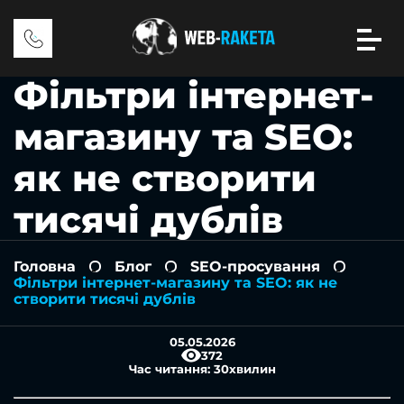
Фільтри інтернет-
магазину та SEO:
як не створити
тисячі дублів
Головна
Блог
SEO-просування
-
-
-
Фільтри інтернет-магазину та SEO: як не
створити тисячі дублів
05.05.2026
372
Час читання:
30
хвилин