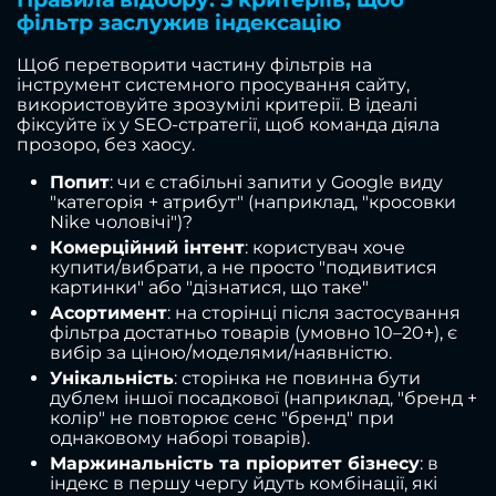
фільтр заслужив індексацію
Щоб перетворити частину фільтрів на
інструмент системного просування сайту,
використовуйте зрозумілі критерії. В ідеалі
фіксуйте їх у SEO-стратегії, щоб команда діяла
прозоро, без хаосу.
Попит
: чи є стабільні запити у Google виду
"категорія + атрибут" (наприклад, "кросовки
Nike чоловічі")?
Комерційний інтент
: користувач хоче
купити/вибрати, а не просто "подивитися
картинки" або "дізнатися, що таке"
Асортимент
: на сторінці після застосування
фільтра достатньо товарів (умовно 10–20+), є
вибір за ціною/моделями/наявністю.
Унікальність
: сторінка не повинна бути
дублем іншої посадкової (наприклад, "бренд +
колір" не повторює сенс "бренд" при
однаковому наборі товарів).
Маржинальність та пріоритет бізнесу
: в
індекс в першу чергу йдуть комбінації, які