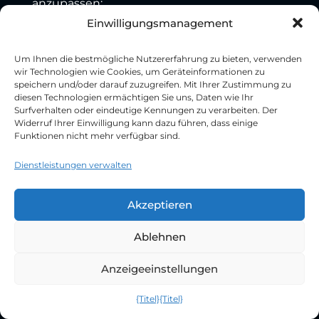
anzupassen:
Möglichkeit, die Budgetgröße festzulegen
Einwilligungsmanagement
Kombinieren verschiedener Linktypen
Kreuzung der Beförderungsmechanismen
Um Ihnen die bestmögliche Nutzererfahrung zu bieten, verwenden
Eigene Kriterien für die Platzierung
wir Technologien wie Cookies, um Geräteinformationen zu
entwickeln
speichern und/oder darauf zuzugreifen. Mit Ihrer Zustimmung zu
Möglichkeit, die Dynamik der Platzierungen
diesen Technologien ermächtigen Sie uns, Daten wie Ihr
zu beeinflussen
Surfverhalten oder eindeutige Kennungen zu verarbeiten. Der
Preis: Nach Vereinbarung
Widerruf Ihrer Einwilligung kann dazu führen, dass einige
Funktionen nicht mehr verfügbar sind.
Mindestplan
: Dieser Plan ist ideal für diejenigen,
die den Dienst ausprobieren möchten oder
über ein begrenztes Budget verfügen:
Dienstleistungen verwalten
50 Crowd-Links
Die empfohlene Platzierungsdauer beträgt 1
Akzeptieren
Monat
Platzierungsgarantien
Ablehnen
Manuelle Moderation
Ausführlicher Bericht
Anzeigeeinstellungen
Persönlicher Manager
Preis: 8.100 UAH.
{Titel}
{Titel}
Optimaler Plan
: Dieser Plan bietet erweiterte
Chat
Funktionen und zusätzliche Garantien: