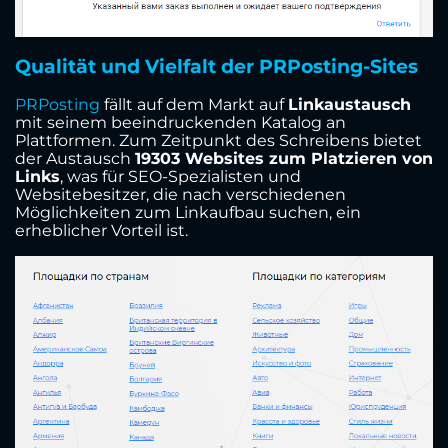
Qualität und Vielfalt der PRPosting-Sites
PRPosting
fällt auf dem Markt auf
Linkaustausch
mit seinem beeindruckenden Katalog an
Plattformen. Zum Zeitpunkt des Schreibens bietet
der Austausch
19303 Websites zum Platzieren von
Links
, was für SEO-Spezialisten und
Websitebesitzer, die nach verschiedenen
Möglichkeiten zum Linkaufbau suchen, ein
erheblicher Vorteil ist.