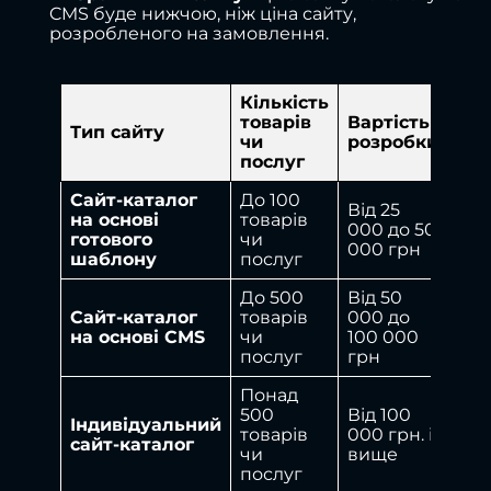
CMS буде нижчою, ніж ціна сайту,
розробленого на замовлення.
Кількість
товарів
Вартість
Тип сайту
чи
розробки
послуг
Сайт-каталог
До 100
Від 25
на основі
товарів
000 до 50
готового
чи
000 грн
шаблону
послуг
До 500
Від 50
Сайт-каталог
товарів
000 до
на основі CMS
чи
100 000
послуг
грн
Понад
500
Від 100
Індивідуальний
товарів
000 грн. і
сайт-каталог
чи
вище
послуг