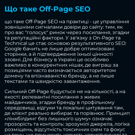
Що таке Off-Page SEO
що таке Off-Page SEO на практиці - це управління
зовнішніми сигналами довіри до сайту: тим, як
про вас "голосує" ринок через посилання, згадки
та репутаційні фактори. У зв'язку з On-Page та
Technical це стає основою результативного SEO:
Google бачить не лише добре оптимізовані
сторінки, а й підтвердження їхньої цінності
ззовні. Для бізнесу в Україні це особливо
важливо в конкурентних нішах, де виграш за
позиціями часто визначається авторитетом
домену та впізнаваністю бренду, а не лише
текстами та швидкістю завантаження.
Сильний Off-Page будується не на кількості, а на
якості: релевантні посилання з живих
майданчиків, згадки бренду в профільному
середовищі, відгуки та локальні цитування там,
де клієнт реально вибирає та порівнює. Принцип
«лінкбілдинг без лишнього шуму» означає
прозорість та контроль: зрозумілі джерела, логіка
розміщень, відсутність токсичних схем та фокус
на тому, що приносить користь користувачеві та