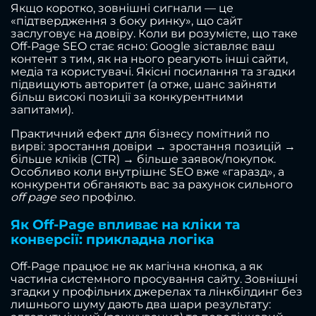
Якщо коротко, зовнішні сигнали — це
«підтвердження з боку ринку», що сайт
заслуговує на довіру. Коли ви розумієте, що таке
Off-Page SEO стає ясно: Google зіставляє ваш
контент з тим, як на нього реагують інші сайти,
медіа та користувачі. Якісні посилання та згадки
підвищують авторитет (а отже, шанс зайняти
більш високі позиції за конкурентними
запитами).
Практичний ефект для бізнесу помітний по
вирві: зростання довіри → зростання позицій →
більше кліків (CTR) → більше заявок/покупок.
Особливо коли внутрішнє SEO вже «гаразд», а
конкуренти обганяють вас за рахунок сильного
off page seo
профілю.
Як Off-Page впливає на кліки та
конверсії: прикладна логіка
Off-Page працює не як магічна кнопка, а як
частина системного просування сайту. Зовнішні
згадки у профільних джерелах та лінкбілдинг без
лишнього шуму дають два шари результату: