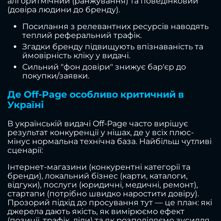
алгоритмічний (ранжування) та поведінковий
(довіра людини до бренду).
Посилання з релевантних ресурсів наводять
теплий реферальний трафік.
Згадки бренду підвищують впізнаваність та
ймовірність кліку у видачі.
Сильний "фон довіри" знижує бар'єр до
покупки/заявки.
Де Off-Page особливо критичний в
Україні
В українській видачі Off-Page часто вирішує
результат конкуренції у нішах, де у всіх плюс-
мінус нормальна технічна база. Найбільш чутливі
сценарії:
Інтернет-магазини (конкурентні категорії та
бренди), локальний бізнес (карти, каталоги,
відгуки), послуги (юридичні, медичні, ремонт),
стартапи (потрібно швидко наростити довіру).
Прозорий підхід до просування тут — це план: які
джерела дають якість, як вимірюємо ефект
(позиції, трафік, ліди) та як розподіляємо зусилля