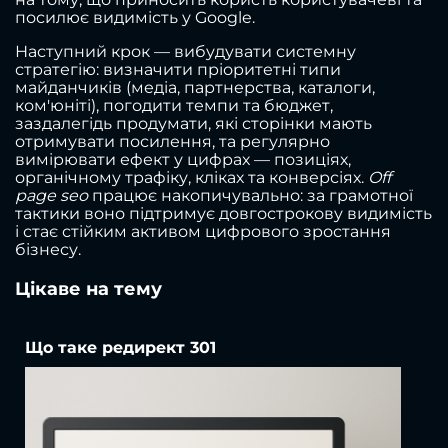
посилює видимість у Google.
Наступний крок — вибудувати системну
стратегію: визначити пріоритетні типи
майданчиків (медіа, партнерства, каталоги,
ком'юніті), погодити темпи та бюджет,
заздалегідь продумати, які сторінки мають
отримувати посилення, та регулярно
вимірювати ефект у цифрах — позиціях,
органічному трафіку, кліках та конверсіях.
Off
page seo
працює накопичувально: за грамотної
тактики воно підтримує довгострокову видимість
і стає стійким активом цифрового зростання
бізнесу.
Цікаве на тему
Що таке редирект 301