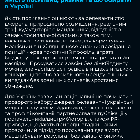
в Україні
Якість посилання оцінюють за релевантністю
джерела, природністю розміщення, реальним
трафіку/аудиторією майданчика, відсутністю
ознак «посилальної ферми», а також тим,
наскільки посилання логічне для користувача.
Неякісний лінкбілдинг несе ризики: просідання
позицій через токсичний профіль, втрата
бюджету на «порожні» розміщення, репутаційні
наслідки. Просуватися зовсім без лінкбілдингу
можна, але частіше це працює в нішах з низькою
конкуренцією або за сильного бренду; в інших
випадках без зовнішніх сигналів зростання
обмежене.
Для України зазвичай раціональніше починати з
прозорого набору джерел: релевантні українські
медіа та галузеві майданчики, локальні каталоги
та профілі компанії, партнерства та публікації у
постачальників/дистриб'юторів, а також PR-
приводи, що дають природні згадки. Такий
прозрачний підхід до просування дає змогу
масштабувати результат без зайвого ризику.