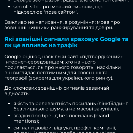
seo off site - розмовний синонім, що
підкреслює "поза сайтом".
Важливо не написання, а розуміння: мова про
зовнішні чинники ранжирування та довіри.
Які зовнішні сигнали враховує Google та
як це впливає на трафік
Google оцінює, наскільки сайт «підтверджений»
інтернет-середовищем: хто на нього
посилається, як про нього говорять і наскільки
він виглядає легітимним для своєї ніші та
географії (зокрема для українського ринку).
До ключових зовнішніх сигналів зазвичай
відносять:
якість та релевантність посилань (лінкбілдинг
без лишнього шуму, а не масові закупівлі);
згадки про бренд без посилань (brand
mentions);
сигнали довіри: відгуки, профілі компанії,