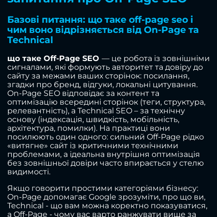
Базові питання: що таке off-page seo і
чим воно відрізняється від On-Page та
Technical
що таке Off-Page SEO
— це робота із зовнішніми
сигналами, які формують авторитет та довіру до
сайту за межами ваших сторінок: посилання,
згадки про бренд, відгуки, локальні цитування.
On-Page SEO відповідає за контент та
оптимізацію всередині сторінок (теги, структура,
релевантність), а Technical SEO – за технічну
основу (індексація, швидкість, мобільність,
архітектура, помилки). На практиці вони
посилюють один одного: сильний Off-Page рідко
«витягне» сайт із критичними технічними
проблемами, а ідеальна внутрішня оптимізація
без зовнішньої довіри часто впирається у стелю
видимості.
Якщо говорити простими категоріями бізнесу:
On-Page допомагає Google зрозуміти, про що ви,
Technical - що вам можна коректно показуватися,
а Off-Page - чому вас варто ранжувати вище за