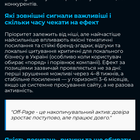
конкурентів.
Які зовнішні сигнали важливіші і
скільки часу чекати на ефект
Пріоритет залежить від ніші, але найчастіше
найсильніше впливають якісні тематичні
посилання та стійкі бренд-згадки; відгуки та
локальні цитування критичні для локального
бізнесу в Україні (особливо коли користувач
обирає «поряд» і порівнює компанії). Ефект за
позиціями зазвичай проявляється не за дні:
перші зрушення можливі через 4–8 тижнів, а
стабільне посилення — у горизонті 3–6 місяців,
якщо це системне просування сайту, а не разова
активність.
"Off-Page - це накопичувальний актив: довіра
зростає поступово, але працює довго."
Якість посилань, ризики та що обирати