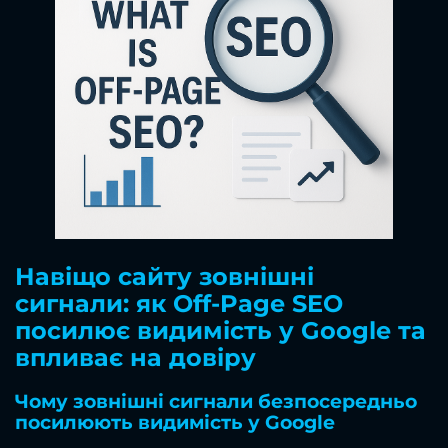
Навіщо сайту зовнішні
сигнали: як Off-Page SEO
посилює видимість у Google та
впливає на довіру
Чому зовнішні сигнали безпосередньо
посилюють видимість у Google