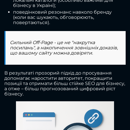
локальні каталоги (особливо важливі для
бізнесу в Україні);
поведінковий резонанс навколо бренду
(коли вас шукають, обговорюють,
повертаються).
Сильний Off-Page - це не "накрутка
посилань", а накопичення зовнішніх доказів,
що вашому сайту можна довіряти.
В результаті прозорий підхід до просування
допомагає наростити авторитет, покращити
позиції та отримати більш стійке SEO для бізнесу,
а отже – більш прогнозований цифровий ріст
бізнесу.