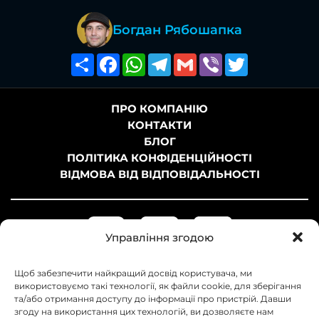
Богдан Рябошапка
Поширити
Facebook
WhatsApp
Telegram
Gmail
Viber
Twitter
ПРО КОМПАНІЮ
КОНТАКТИ
БЛОГ
ПОЛІТИКА КОНФІДЕНЦІЙНОСТІ
ВІДМОВА ВІД ВІДПОВІДАЛЬНОСТІ
Управління згодою
Щоб забезпечити найкращий досвід користувача, ми
використовуємо такі технології, як файли cookie, для зберігання
та/або отримання доступу до інформації про пристрій. Давши
згоду на використання цих технологій, ви дозволяєте нам