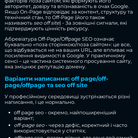
факторів
поза сайтом
, які формують його
авторитет, довіру та впізнаваність в очах Google.
Якщо On-Page відповідає за контент, структуру та
технічний стан, то Off-Page (його також
називають
seo off site
) - За зовнішні сигнали, які
підтверджують цінність ресурсу.
Абревіатура Off-Page/Offpage SEO означає
буквально «поза сторінкою/поза сайтом»: це все,
що відбувається не на ваших URL, але впливає на
посилення видимості в Google. У практичному
сенсі – це частина системного просування сайту,
яка зміцнює репутацію домену.
Варіанти написання: off page/off-
page/offpage та seo off site
У професійному середовищі зустрічаються різні
написання, і це нормально.
off page seo - окремо, найпоширеніший
варіант;
off-page seo
- через дефіс, коректний і часто
використовується у статтях;
offpage seo
- разом, рідше, але сенс той самий;