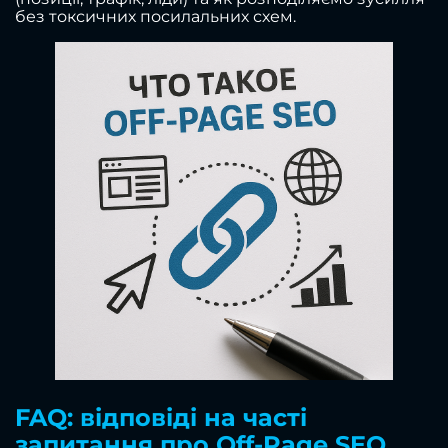
без токсичних посилальних схем.
FAQ: відповіді на часті
запитання про Off-Page SEO