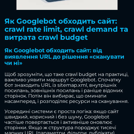
Як Googlebot обходить сайт:
crawl rate limit, crawl demand та
витрата crawl budget
Як Googlebot обходить сайт: від
виявлення URL до рішення «сканувати
чи ні»
Щоб зрозуміти, що таке crawl budget на практиці,
важливо уявити маршрут Googlebot. Спочатку
бот знаходить URL із sitemap.xml, внутрішніх
посилань, зовнішніх посилань і раніше відомих
сторінок. Потім він вибирає, що оминати
насамперед, і розподіляє ресурси на сканування.
Усередині системи є проста логіка: якщо сайт
швидкий, корисний і без шуму, Googlebot
частіше повертається і активніше оновлює
сторінки. Якщо ж структура породжує тисячі
марних URL (параметри, фільтри, дублікати),