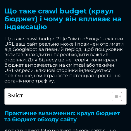
Що таке crawl budget (краул
бюджет) і чому він впливає на
індексацію
Що таке crawl budget? Це "ліміт обходу" - скільки
URL ваш сайт реально може і повинен отримати
від Googlebot за певний період, щоб пошуковик
встигав знаходити і переобходити важливі
сторінки. Для бізнесу це не теорія: коли краул
бюджет витрачається на сміттєві або технічні
URL-адреси, ключові сторінки індексуються
повільніше, і ви втрачаєте потенціал зростання
органічного трафіку.
Зміст
Практичне визначення: краул бюджет
та бюджет обходу сайту
Краул бюджет (або бюджет обходу сайту) - це