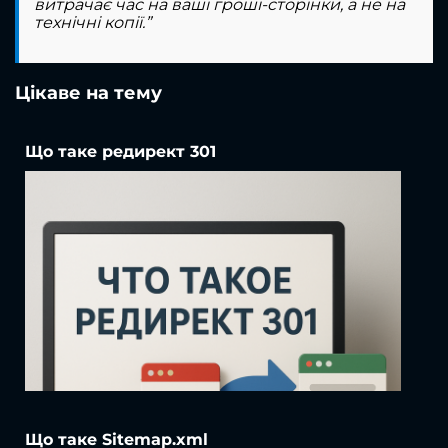
витрачає час на ваші гроші-сторінки, а не на
технічні копії.”
Цікаве на тему
Що таке редирект 301
Що таке Sitemap.xml