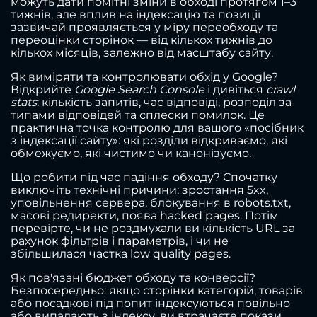
можуть дати помітні зміни в обході протягом 1–3
тижнів, але вплив на індексацію та позиції
зазвичай проявляється у міру переобходу та
переоцінки сторінок — від кількох тижнів до
кількох місяців, залежно від масштабу сайту.
Як виміряти та контролювати обхід у Google?
Відкрийте
Google Search Console
і дивіться
crawl
stats
: кількість запитів, час відповіді, розподіл за
типами відповідей та сплески помилок. Це
практична точка контролю для вашого «посібник
з індексації сайту»: які розділи відкриваємо, які
обмежуємо, які чистимо чи канонізуємо.
Що робити під час падіння обходу? Спочатку
виключіть технічні причини: зростання 5xx,
уповільнення сервера, блокування в robots.txt,
масові редиректи, поява hacked pages. Потім
перевірте, чи не роздмухали ви кількість URL за
рахунок фільтрів і параметрів, і чи не
збільшилася частка low quality pages.
Як пов'язані бюджет обходу та конверсії?
Безпосередньо: якщо сторінки категорій, товарів
або посадкові під попит індексуються повільно
або випадають з індексу, ви втрачаєте покази,