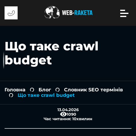
Що таке crawl
budget
Головна
Блог
Словник SEO термінів
-
-
Що таке crawl budget
-
13.04.2026
1090
Час читання:
10
хвилин