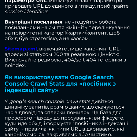
Параметри URL
: мінімізуйте зайві параметри,
приводьте URL до єдиного вигляду, прибирайте
session identifiers
.
Внутрішні посилання
: не «годуйте» робота
посиланнями на сміття Зміцніть перелінкування
на пріоритетні категорії/картки/контент, щоб
обхід був стратегією, а не хаосом.
Sitemap.xml
: включайте лише канонічні URL-
адреси зі статусом 200 та реальною цінністю.
Виключайте редирект, 404/soft 404 і сторінки з
noindex.
Як використовувати Google Search
Console Crawl Stats для «посібник з
індексації сайту»
У
google search console crawl stats
дивіться
динаміку запитів, розмір даних, що скачуються,
час відповіді та сплески помилок. Це база для
прозорого підходу до просування: ви фіксуєте,
куди йде обхід, і формуєте "посібник з індексації
сайту" - правила, які типи URL відкриваємо, які
канонізуємо, які закриваємо або чистимо.