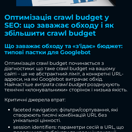
Оптимізація crawl budget у
SEO: що заважає обходу і як
збільшити crawl budget
Що заважає обходу та «з'їдає» бюджет:
типові пастки для Googlebot
Оптимізація crawl budget починається з
діагностики: що таке crawl budget на вашому
сайті – це не абстрактний ліміт, а конкретні URL-
адреси, на які Googlebot витрачає обхід.
Найчастіше
витрата crawl budget
роздмухують
технічні «клонувальники» сторінок і низька якість.
Критичні джерела втрат:
faceted navigation: фільтри/сортування, які
створюють тисячі комбінацій URL без
унікальної цінності.
session identifiers: параметри сесій в URL, що