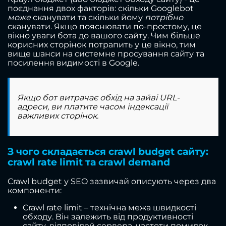
поєднання двох факторів: скільки Googlebot
може
сканувати та скільки йому
потрібно
сканувати. Якщо пояснювати по-простому, це
вікно уваги бота до вашого сайту. Чим більше
корисних сторінок потрапить у це вікно, тим
вище шанси на системне просування сайту та
посилення видимості в Google.
Якщо бот витрачає обхід на зайві URL-
адреси, ви платите часом індексації
важливих сторінок.
З чого складається crawl budget сайту:
crawl rate limit та crawl demand
Crawl budget у SEO зазвичай описують через два
компоненти:
Crawl rate limit – технічна межа швидкості
обходу. Він залежить від продуктивності
сайту, відповідей сервера, частоти помилок