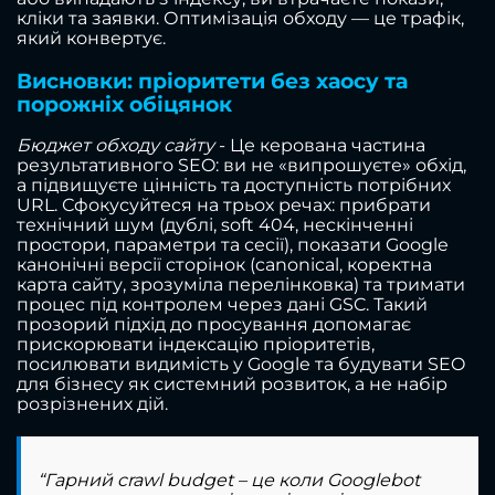
кліки та заявки. Оптимізація обходу — це трафік,
який конвертує.
Висновки: пріоритети без хаосу та
порожніх обіцянок
Бюджет обходу сайту
- Це керована частина
результативного SEO: ви не «випрошуєте» обхід,
а підвищуєте цінність та доступність потрібних
URL. Сфокусуйтеся на трьох речах: прибрати
технічний шум (дублі, soft 404, нескінченні
простори, параметри та сесії), показати Google
канонічні версії сторінок (canonical, коректна
карта сайту, зрозуміла перелінковка) та тримати
процес під контролем через дані GSC. Такий
прозорий підхід до просування допомагає
прискорювати індексацію пріоритетів,
посилювати видимість у Google та будувати SEO
для бізнесу як системний розвиток, а не набір
розрізнених дій.
“Гарний crawl budget – це коли Googlebot