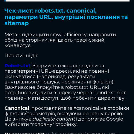
Чек-лист: robots.txt, canonical,
параметри URL, внутрішні посилання та
sitemap
Мета – підвищити crawl efficiency: направити
обхід на сторінки, які дають трафік, який
конвертує.
Практичні дії:
Robots.txt
: Закрийте технічні розділи та
параметричні URL-адреси, які не повинні
скануватися (наприклад, результати
внутрішнього пошуку, нескінченні фільтри).
Важливо: не блокуйте в robots.txt URL, які
потрібно видалити з індексу через noindex - бот
повинен мати доступ, щоб побачити директиву.
Canonical
: проставляйте rel=canonical на сторінки
фільтрів/параметрів, вказуючи основну версію.
Це знижує
duplicate content
і допомагає Google
вибирати "головну" сторінку.