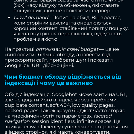
(5xx), часу відгуку та обмежень, які ставить
пошуковик, щоб не «покласти» сервер.
Crawl demand
- Попит на обхід. Він зростає,
коли сторінки важливі та оновлюються:
хороший контент, стабільний попит у пошуку,
якісна внутрішня перелінковка, відсутність
проблем з якістю.
На практиці
оптимізація crawl budget
— це не
«випросити» більше обходу, а навести лад:
прискорити сайт, прибрати шум і показати
Google, які URL дійсно цінні.
Чим бюджет обходу відрізняється від
індексації і чому це важливо
Обхід ≠ індексація. Googlebot може зайти на URL,
але не додати його в індекс через проблеми:
duplicate content, soft 404, low quality pages,
hacked pages. Також краул бюджет часто згоряє
на «нескінченності» та параметрах:
faceted
navigation
, session identifiers, infinite spaces. Це
знижує crawl efficiency і уповільнює потрапляння
в індекс сторінок, які мають конвертувати.