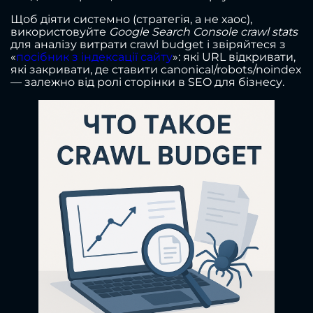
Щоб діяти системно (стратегія, а не хаос),
використовуйте
Google Search Console crawl stats
для аналізу витрати crawl budget і звіряйтеся з
«
посібник з індексації сайту
»: які URL відкривати,
які закривати, де ставити canonical/robots/noindex
— залежно від ролі сторінки в SEO для бізнесу.