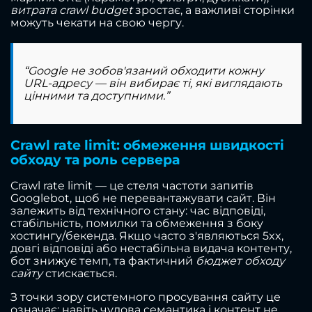
витрата crawl budget
зростає, а важливі сторінки
можуть чекати на свою чергу.
“Google не зобов'язаний обходити кожну
URL-адресу — він вибирає ті, які виглядають
цінними та доступними.”
Crawl rate limit: обмеження швидкості
обходу та роль сервера
Crawl rate limit — це стеля частоти запитів
Googlebot, щоб не перевантажувати сайт. Він
залежить від технічного стану: час відповіді,
стабільність, помилки та обмеження з боку
хостингу/бекенда. Якщо часто з'являються 5xx,
довгі відповіді або нестабільна видача контенту,
бот знижує темп, та фактичний
бюджет обходу
сайту
стискається.
З точки зору системного просування сайту це
означає: навіть чудова семантика і контент не