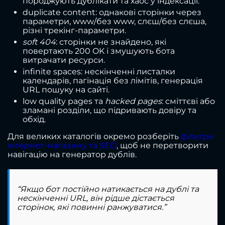
породжують дублікати та хаос у індексації.
duplicate content: однакові сторінки через
параметри, www/без www, слєш/без слєша,
різні трекінг-параметри.
soft 404
: сторінки не знайдено, які
повертають 200 OK і змушують бота
витрачати ресурси.
infinite spaces: нескінченні листалки
календарів, пагінація без лімітів, генерація
URL пошуку на сайті.
low quality pages та
hacked pages
: сміттєві або
зламані розділи, що підривають довіру та
обхід.
Для великих каталогів окремо розберіть
фільтри
інтернет-магазину та SEO
, щоб не перетворити
навігацію на генератор дублів.
“Якщо бот постійно натикається на дублі та
нескінченні URL, він рідше дістається
сторінок, які повинні ранжуватися.”