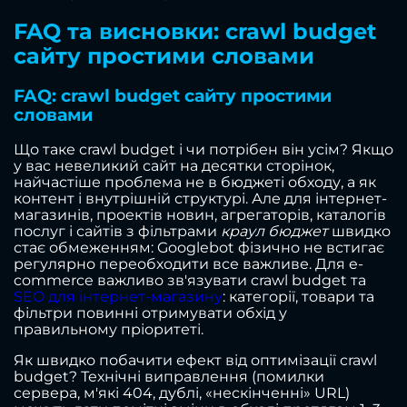
FAQ та висновки: crawl budget
сайту простими словами
FAQ: crawl budget сайту простими
словами
Що таке crawl budget і чи потрібен він усім? Якщо
у вас невеликий сайт на десятки сторінок,
найчастіше проблема не в бюджеті обходу, а як
контент і внутрішній структурі. Але для інтернет-
магазинів, проектів новин, агрегаторів, каталогів
послуг і сайтів з фільтрами
краул бюджет
швидко
стає обмеженням: Googlebot фізично не встигає
регулярно переобходити все важливе. Для e-
commerce важливо зв'язувати crawl budget та
SEO для інтернет-магазину
: категорії, товари та
фільтри повинні отримувати обхід у
правильному пріоритеті.
Як швидко побачити ефект від оптимізації crawl
budget? Технічні виправлення (помилки
сервера, м'які 404, дублі, «нескінченні» URL)