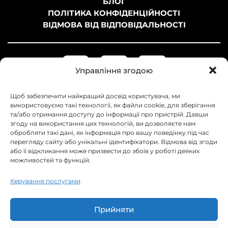
БЛОГ
ПОЛІТИКА КОНФІДЕНЦІЙНОСТІ
ВІДМОВА ВІД ВІДПОВІДАЛЬНОСТІ
Управління згодою
Щоб забезпечити найкращий досвід користувача, ми
використовуємо такі технології, як файли cookie, для зберігання
та/або отримання доступу до інформації про пристрій. Давши
згоду на використання цих технологій, ви дозволяєте нам
обробляти такі дані, як інформація про вашу поведінку під час
перегляду сайту або унікальні ідентифікатори. Відмова від згоди
або її відкликання може призвести до збоїв у роботі деяких
можливостей та функцій.
+38 097 042-31-62
+38 093 358-82-72
Керування послугами
+38 099 210-00-34
info@web-raketa.com
Прийняти
Українa, м. Суми, просп. Перемоги 105
Пн-Пт: 9:00 - 18:00 Сб, Нд: закрито