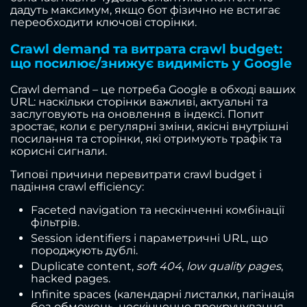
дадуть максимум, якщо бот фізично не встигає
переобходити ключові сторінки.
Crawl demand та витрата crawl budget:
що посилює/знижує видимість у Google
Crawl demand – це потреба Google в обході ваших
URL: наскільки сторінки важливі, актуальні та
заслуговують на оновлення в індексі. Попит
зростає, коли є регулярні зміни, якісні внутрішні
посилання та сторінки, які отримують трафік та
корисні сигнали.
Типові причини перевитрати crawl budget і
падіння crawl efficiency:
Faceted navigation та нескінченні комбінації
фільтрів.
Session identifiers і параметричні URL, що
породжують дублі.
Duplicate content,
soft 404
,
low quality pages
,
hacked pages.
Infinite spaces (календарні листалки, пагінація
без обмежень, нескінченне прокручування