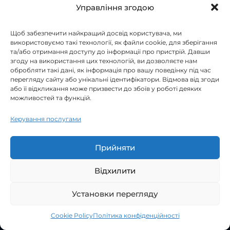
Управління згодою
Щоб забезпечити найкращий досвід користувача, ми
використовуємо такі технології, як файли cookie, для зберігання
та/або отримання доступу до інформації про пристрій. Давши
згоду на використання цих технологій, ви дозволяєте нам
обробляти такі дані, як інформація про вашу поведінку під час
Фільтри інтернет-магазину та SEO: як не
перегляду сайту або унікальні ідентифікатори. Відмова від згоди
створити тисячі дублів
або її відкликання може призвести до збоїв у роботі деяких
можливостей та функцій.
Керування послугами
Прийняти
Відхилити
Установки перегляду
Cookie Policy
Політика конфіденційності
Open