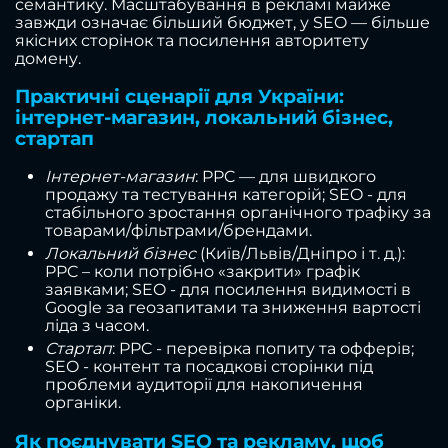
семантику. Масштабування в рекламі майже
завжди означає більший бюджет, у SEO — більше
якісних сторінок та посилення авторитету
домену.
Практичні сценарії для України:
інтернет-магазин, локальний бізнес,
стартап
Інтернет-магазин
: PPC — для швидкого
продажу та тестування категорій; SEO - для
стабільного зростання органічного трафіку за
товарами/фільтрами/брендами.
Локальний бізнес
(Київ/Львів/Дніпро і т. д.):
PPC – коли потрібно «закрити» графік
заявками; SEO - для посилення видимості в
Google за геозапитами та зниження вартості
ліда з часом.
Стартап
: PPC - перевірка попиту та офферів;
SEO - контент та посадкові сторінки під
проблеми аудиторії для накопичення
органіки.
Як поєднувати SEO та рекламу, щоб