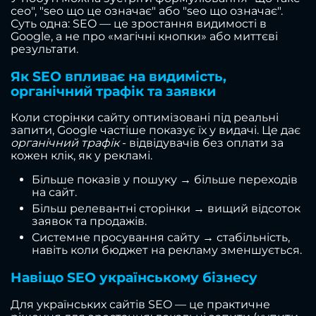
сео", "seo що це означає" або "seo що означає".
Суть одна: SEO — це зростання видимості в
Google, а не про «магічні кнопки» або миттєві
результати.
Як SEO впливає на видимість,
органічний трафік та заявки
Коли сторінки сайту оптимізовані під реальні
запити, Google частіше показує їх у видачі. Це дає
органічний трафік
- відвідувачів без оплати за
кожен клік, як у рекламі.
Більше показів у пошуку → більше переходів
на сайт.
Більш релевантні сторінки → вищий відсоток
заявок та продажів.
Системне просування сайту → стабільність,
навіть коли бюджет на рекламу зменшується.
Навіщо SEO українському бізнесу
Для українських сайтів SEO — це практичне