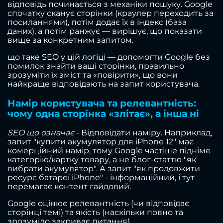
відповідь починається з механіки пошуку. Google
спочатку сканує сторінки (краулер переходить за
посиланнями), потім додає їх в індекс (база
даних), а потім ранжує — вирішує, що показати
вище за конкретним запитом.
що таке SEO у цій логіці — допомогти Google без
помилок знайти ваші сторінки, правильно
зрозуміти їх зміст та «повірити», що вони
найкраще відповідають на запит користувача.
Намір користувача та релевантність:
чому одна сторінка «злітає», а інша ні
SEO що означає
- Відповідати наміру. Наприклад,
запит "купити акумулятор для iPhone 12" має
комерційний намір, тому Google частіше підніме
категорію/картку товару, а не блог-статтю "як
вибрати акумулятор". А запит "як продовжити
ресурс батареї iPhone" - інформаційний, і тут
перемагає контент гайдовий.
Google оцінює релевантність (чи відповідає
сторінці темі) та якість (наскільки повно та
зрозуміло закриває питання).