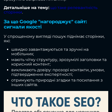
Детальніше на тему:
що таке релевантність
сторінки
.
За що Google "нагороджує" сайт:
сигнали якості
У спрощеному вигляді пошук піднімає сторінки,
які:
швидко завантажуються та зручні на
мобільних;
мають чітку структуру, зрозумілі заголовки та
корисний контент;
викликають довіру: прозорі контакти, умови,
підтвердження експертності;
отримують природні згадки та посилання з
інших сайтів.