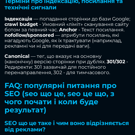
Терміни про індексацію, посилання та
технічні сигнали
Індексація
— попадання сторінки до бази Google;
crawl budget
- Умовний «ліміт» сканування сайту
ботом за певний час.
Anchor
- Текст посилання.
nofollow/sponsored
— атрибути посилань, які
нагадують Google, як їх трактувати (наприклад,
рекламні чи ні для передачі ваги).
Canonical
— тег, що вказує на основну
(канонічну) версію сторінки при дублях.
301/302
-
Редиректи: 301 зазвичай для постійного
перенаправлення, 302 - для тимчасового.
FAQ: популярні питання про
SEO (seo що це, seo це що, з
чого почати і коли буде
результат)
SEO що це таке і чим воно відрізняється
від реклами?