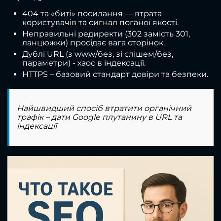
404 та «биті» посилання — втрата
користувачів та сигнал поганої якості.
Неправильні редиректи (302 замість 301,
ланцюжки) просідає вага сторінок.
Дублі URL (з www/без, зі слішем/без,
параметри) - хаос в індексації.
HTTPS – базовий стандарт довіри та безпеки.
Найшвидший спосіб втратити органічний
трафік – дати Google плутанину в URL та
індексації