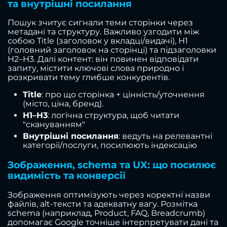
та внутрішні посилання
Пошук зчитує сигнали теми сторінки через
метадані та структуру. Важливо узгодити між
собою Title (заголовок у вкладці/видачі), H1
(головний заголовок на сторінці) та підзаголовки
H2–H3. Далі контент: він повинен відповідати
запиту, містити ключові слова природно і
розкривати тему глибше конкурентів.
Title
: про що сторінка + цінність/уточнення
(місто, ціна, бренд).
H1–H3
: логічна структура, щоб читати
"скануванням"
Внутрішні посилання
: ведуть на релевантні
категорії/послуги, посилюють індексацію
Зображення, schema та UX: що посилює
видимість та конверсії
Зображення оптимізують через коректні назви
файлів, alt-тексти та адекватну вагу. Розмітка
schema (наприклад, Product, FAQ, Breadcrumb)
допомагає Google точніше інтерпретувати дані та