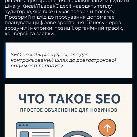
рішення для зростання: локальні запити (купити,
ціна, у Києві/Львові/Одесі) наводять теплу
аудиторію, яка вже шукає товар чи послугу.
Прозорий підхід до просування допомагає
планувати цифрове зростання бізнесу через
зрозумілі метрики: позиції, органічний трафік,
конверсії та заявки.
SEO не «обіцяє чудес», але дає
контрольований шлях до довгострокової
видимості та попиту.