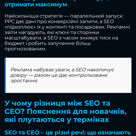
отримати максимум
Найсильніша стратегія — паралельний запуск:
PPC дає дані про конверсійні запити, а SEO
«підхоплює» їх у контенті та посадкових. Рекламні
звіти нагадують, які ключі та сторінки
масштабувати, а SEO з часом знижує тиск на
бюджет і робить залучення більш
прогнозованим.
Реклама набуває уваги, а SEO накопичує
довіру — разом це дає контрольоване
зростання.
У чому різниця між SEO та
CEO? Пояснення для новачків,
які плутаються у термінах
SEO та CEO – це різні речі: що означають