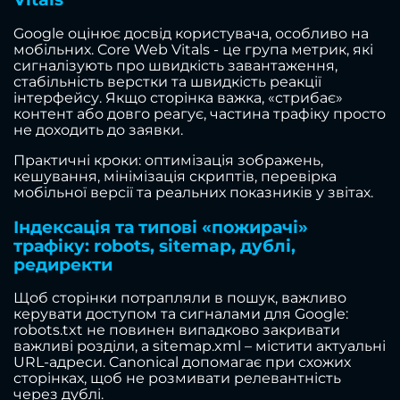
Google оцінює досвід користувача, особливо на
мобільних. Core Web Vitals - це група метрик, які
сигналізують про швидкість завантаження,
стабільність верстки та швидкість реакції
інтерфейсу. Якщо сторінка важка, «стрибає»
контент або довго реагує, частина трафіку просто
не доходить до заявки.
Практичні кроки: оптимізація зображень,
кешування, мінімізація скриптів, перевірка
мобільної версії та реальних показників у звітах.
Індексація та типові «пожирачі»
трафіку: robots, sitemap, дублі,
редиректи
Щоб сторінки потрапляли в пошук, важливо
керувати доступом та сигналами для Google:
robots.txt не повинен випадково закривати
важливі розділи, а sitemap.xml – містити актуальні
URL-адреси. Canonical допомагає при схожих
сторінках, щоб не розмивати релевантність
через дублі.