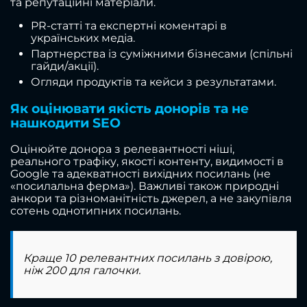
та репутаційні матеріали.
PR-статті та експертні коментарі в
українських медіа.
Партнерства із суміжними бізнесами (спільні
гайди/акції).
Огляди продуктів та кейси з результатами.
Як оцінювати якість донорів та не
нашкодити SEO
Оцінюйте донора з релевантності ніші,
реального трафіку, якості контенту, видимості в
Google та адекватності вихідних посилань (не
«посилальна ферма»). Важливі також природні
анкори та різноманітність джерел, а не закупівля
сотень однотипних посилань.
Краще 10 релевантних посилань з довірою,
ніж 200 для галочки.