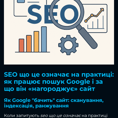
SEO що це означає на практиці:
як працює пошук Google і за
що він «нагороджує» сайт
Як Google "бачить" сайт: сканування,
індексація, ранжування
Коли запитують
seo що це означає
на практиці