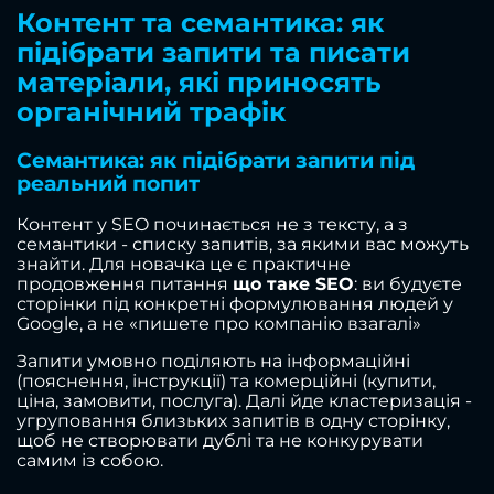
Контент та семантика: як
підібрати запити та писати
матеріали, які приносять
органічний трафік
Семантика: як підібрати запити під
реальний попит
Контент у SEO починається не з тексту, а з
семантики - списку запитів, за якими вас можуть
знайти. Для новачка це є практичне
продовження питання
що таке SEO
: ви будуєте
сторінки під конкретні формулювання людей у
Google, а не «пишете про компанію взагалі»
Запити умовно поділяють на інформаційні
(пояснення, інструкції) та комерційні (купити,
ціна, замовити, послуга). Далі йде кластеризація -
угруповання близьких запитів в одну сторінку,
щоб не створювати дублі та не конкурувати
самим із собою.