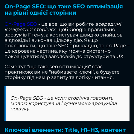
On-Page SEO: що таке SEO оптимізація
на рівні однієї сторінки
On-Page SEO
- це все, що ви робите
всередині
конкретної сторінки
, щоб Google правильно
зрозумів її тему, а користувач швидко знайшов
відповідь і виконав цільову дію. Якщо
пояснювати, що таке SEO прикладно, то on-Page –
це керована частина, яку можна системно
покращувати: від заголовків до структури та UX.
Саме тут "що таке seo оптимізація" стає
практикою: ви не "набиваєте ключі", а будуєте
сторінку під намір запиту та логіку читання.
On-Page SEO - це коли сторінка говорить
мовою користувача і одночасно зрозуміла
пошуку
Ключові елементи: Title, H1–H3, контент