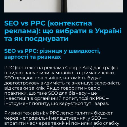
SEO vs PPC (контекстна
реклама): що вибрати в Україні
та як поєднувати
SEO vs PPC: різниця у швидкості,
вартості та ризиках
PPC (контекстна реклама Google Ads) дає трафік
швидко: запустили кампанію - отримали кліки.
SEO працює повільніше, натомість будує
довгострокову видимість та зменшує залежність
від ставки за клік. Якщо говорити мовою
практики, що таке SEO для бізнесу – це
інвестиція в органічний попит, тоді як PPC –
інструмент попиту, що керується тут і зараз.
Ризики теж різні: у PPC легко «злити» бюджет
через неправильні налаштування, у SEO —
втратити час через технічні помилки або слабку