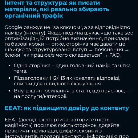
Інтент та структура: як писати
матеріали, які реально збирають
органічний трафік
Google ранжує не "за ключом", а за відповідністю
наміру (інтенту). Якщо людина шукає «що таке seo
оптимізація», їй потрібне визначення, приклади
та базові кроки — отже, сторінка має давати це
швидко та структуровано: вступ → пояснення →
блоки “як працює/з чого складається” → FAQ.
Одна сторінка – один головний намір та чітка
тема.
Підзаголовки H2/H3 як «скелет» відповіді,
списки для швидкого сканування.
Внутрішні посилання: з статті, що пояснює, —
на послуги/категорії.
EEAT: як підвищити довіру до контенту
EEAT (досвід, експертиза, авторитетність,
надійність) посилює якість сторінок: додайте
практичні приклади, цифри, скрини з
інструментів, прозорі контакти, інформацію про