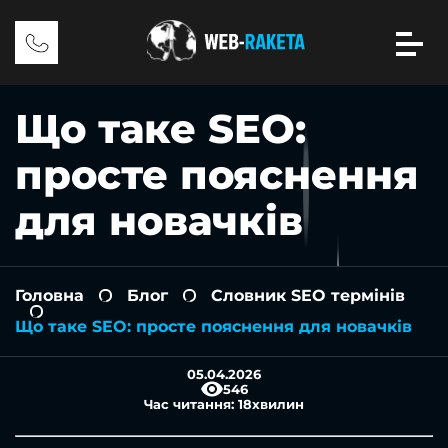
Що таке SEO:
просте пояснення
для новачків
Головна
Блог
Словник SEO термінів
-
-
-
Що таке SEO: просте пояснення для новачків
05.04.2026
546
Час читання:
18
хвилин