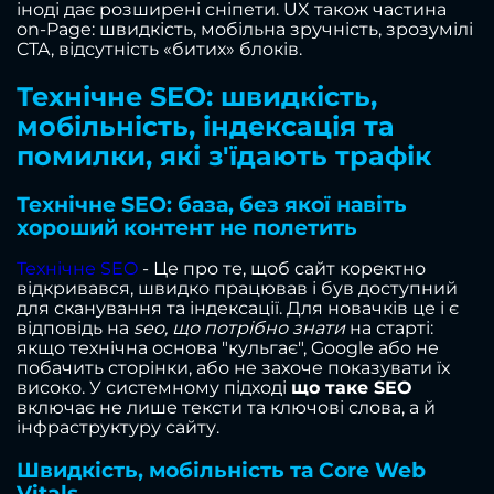
іноді дає розширені сніпети. UX також частина
on-Page: швидкість, мобільна зручність, зрозумілі
CTA, відсутність «битих» блоків.
Технічне SEO: швидкість,
мобільність, індексація та
помилки, які з'їдають трафік
Технічне SEO: база, без якої навіть
хороший контент не полетить
Технічне SEO
- Це про те, щоб сайт коректно
відкривався, швидко працював і був доступний
для сканування та індексації. Для новачків це і є
відповідь на
seo, що потрібно знати
на старті:
якщо технічна основа "кульгає", Google або не
побачить сторінки, або не захоче показувати їх
високо. У системному підході
що таке SEO
включає не лише тексти та ключові слова, а й
інфраструктуру сайту.
Швидкість, мобільність та Core Web
Vitals