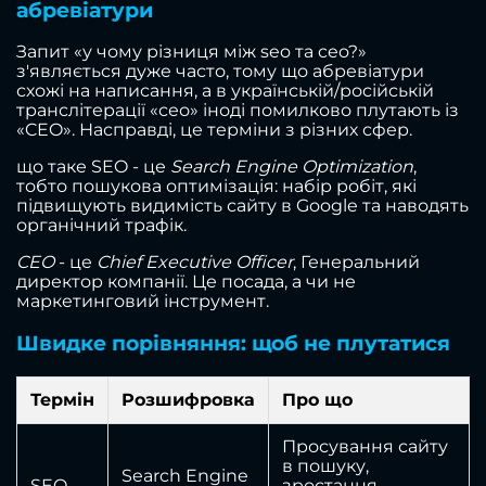
абревіатури
Запит «у чому різниця між seo та ceo?»
з'являється дуже часто, тому що абревіатури
схожі на написання, а в українській/російській
транслітерації «сео» іноді помилково плутають із
«CEO». Насправді, це терміни з різних сфер.
що таке SEO - це
Search Engine Optimization
,
тобто пошукова оптимізація: набір робіт, які
підвищують видимість сайту в Google та наводять
органічний трафік.
CEO
- це
Chief Executive Officer
, Генеральний
директор компанії. Це посада, а чи не
маркетинговий інструмент.
Швидке порівняння: щоб не плутатися
Термін
Розшифровка
Про що
Просування сайту
в пошуку,
Search Engine
SEO
зростання