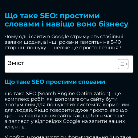
Що таке SEO: простими
словами і навіщо воно бізнесу
Чому одні сайти в Google отримують стабільні
заявки щодня, а інші роками «висять» на 5–10
сторінці пошуку — невже це просто везіння?
Зміст
Що таке SEO простими словами
що таке SEO (Search Engine Optimization) - це
комплекс робіт, які допомагають сайту бути
зрозумілим для пошукових систем та корисним
для людей. Якщо говорити дуже просто,
seo що
це
— налаштування сайту так, щоб він частіше
з'являвся у відповідях Google на запити ваших
клієнтів.
У побуті можна зустріти формулювання "що таке