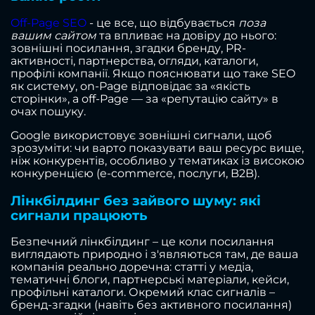
Off-Page SEO
- це все, що відбувається
поза
вашим сайтом
та впливає на довіру до нього:
зовнішні посилання, згадки бренду, PR-
активності, партнерства, огляди, каталоги,
профілі компанії. Якщо пояснювати що таке SEO
як систему, on-Page відповідає за «якість
сторінки», а off-Page — за «репутацію сайту» в
очах пошуку.
Google використовує зовнішні сигнали, щоб
зрозуміти: чи варто показувати ваш ресурс вище,
ніж конкурентів, особливо у тематиках із високою
конкуренцією (e-commerce, послуги, B2B).
Лінкбілдинг без зайвого шуму: які
сигнали працюють
Безпечний лінкбілдинг – це коли посилання
виглядають природно і з'являються там, де ваша
компанія реально доречна: статті у медіа,
тематичні блоги, партнерські матеріали, кейси,
профільні каталоги. Окремий клас сигналів –
бренд-згадки (навіть без активного посилання)