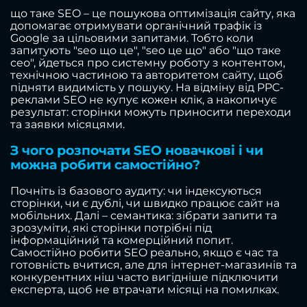
що таке SEO – це пошукова оптимізація сайту, яка
допомагає отримувати органічний трафік із
Google за цільовими запитами. Тобто коли
запитують "seo що це", "seo це що" або "що таке
сео", йдеться про системну роботу з контентом,
технічною частиною та авторитетом сайту, щоб
підняти видимість у пошуку. На відміну від PPC-
реклами SEO не купує кожен клік, а накопичує
результат: сторінки можуть приносити переходи
та заявки місяцями.
З чого розпочати SEO новачкові і чи
можна робити самостійно?
Почніть із базового аудиту: чи індексуються
сторінки, чи є дублі, чи швидко працює сайт на
мобільних. Далі – семантика: зібрати запити та
зрозуміти, які сторінки потрібні під
інформаційний та комерційний попит.
Самостійно робити SEO реально, якщо є час та
готовність вчитися, але для інтернет-магазинів та
конкурентних ніш часто вигідніше підключити
експерта, щоб не втрачати місяці на помилках.