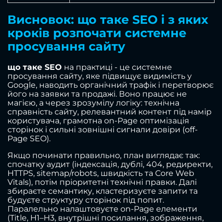
Висновок: що таке SEO і з яких
кроків розпочати системне
просування сайту
що таке SEO
на практиці - це системне
просування сайту, яке підвищує видимість у
Google, наводить органічний трафік і перетворює
його на заявки та продажі. Воно працює не
магією, а через зрозумілу логіку: технічна
справність сайту, релевантний контент під намір
користувача, грамотна on-Page оптимізація
сторінок і сильні зовнішні сигнали довіри (off-
Page SEO).
Якщо починати правильно, план виглядає так:
спочатку аудит (індексація, дублі, 404, редиректи,
HTTPS, sitemap/robots, швидкість та Core Web
Vitals), потім пріоритетні технічні правки. Далі
збираєте семантику, кластеризуєте запити та
будуєте структуру сторінок під попит.
Паралельно налаштовуєте on-Page елементи
(Title, H1–H3, внутрішні посилання, зображення,