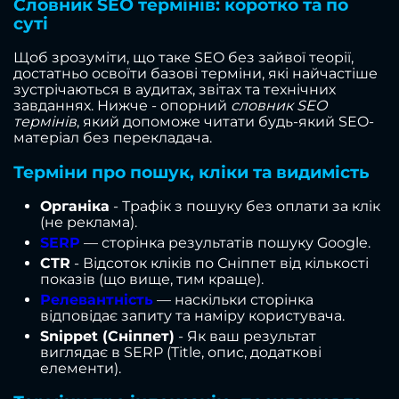
Словник SEO термінів: коротко та по
суті
Щоб зрозуміти, що таке SEO без зайвої теорії,
достатньо освоїти базові терміни, які найчастіше
зустрічаються в аудитах, звітах та технічних
завданнях. Нижче - опорний
словник SEO
термінів
, який допоможе читати будь-який SEO-
матеріал без перекладача.
Терміни про пошук, кліки та видимість
Органіка
- Трафік з пошуку без оплати за клік
(не реклама).
SERP
— сторінка результатів пошуку Google.
CTR
- Відсоток кліків по Сніппет від кількості
показів (що вище, тим краще).
Релевантність
— наскільки сторінка
відповідає запиту та наміру користувача.
Snippet (Сніппет)
- Як ваш результат
виглядає в SERP (Title, опис, додаткові
елементи).