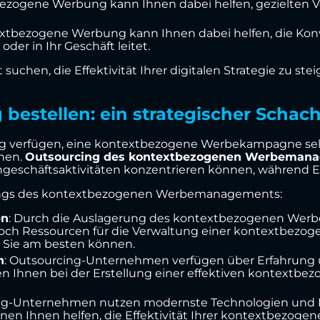
ezogene Werbung kann Ihnen dabei helfen, gezielten Ver
extbezogene Werbung kann Ihnen dabei helfen, die Konve
oder in Ihr Geschäft leitet.
 suchen, die Effektivität Ihrer digitalen Strategie zu s
estellen: ein strategischer Schac
ng verfügen, eine kontextbezogene Werbekampagne selbs
ehen.
Outsourcing des kontextbezogenen Werbeman
erngeschäftsaktivitäten konzentrieren können, während E
urcings des kontextbezogenen Werbemanagements:
en
: Durch die Auslagerung des kontextbezogenen Werb
 noch Ressourcen für die Verwaltung einer kontextb
s Sie am besten können.
n
: Outsourcing-Unternehmen verfügen über Erfahrung 
 Ihnen bei der Erstellung einer effektiven kontextb
ng-Unternehmen nutzen modernste Technologien und 
nen Ihnen helfen, die Effektivität Ihrer kontextbezo