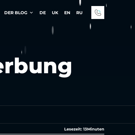
DER BLOG
DE
UK
EN
RU
erbung
Lesezeit:
13
Minuten