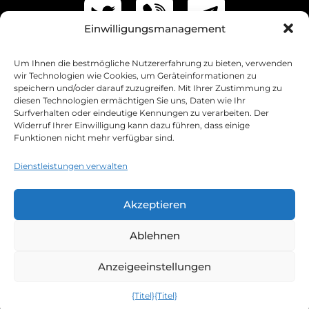
Einwilligungsmanagement
Um Ihnen die bestmögliche Nutzererfahrung zu bieten, verwenden
wir Technologien wie Cookies, um Geräteinformationen zu
speichern und/oder darauf zuzugreifen. Mit Ihrer Zustimmung zu
diesen Technologien ermächtigen Sie uns, Daten wie Ihr
Surfverhalten oder eindeutige Kennungen zu verarbeiten. Der
Widerruf Ihrer Einwilligung kann dazu führen, dass einige
Funktionen nicht mehr verfügbar sind.
+38 097 042-31-62
+38 093 358-82-72
Dienstleistungen verwalten
+38 099 210-00-34
info@web-raketa.com
Akzeptieren
Ukraine, Sumy, Peremohy Avenue 105
Mo-Fr: 9:00 - 18:00 Uhr Sa, So: geschlossen
Ablehnen
Anzeigeeinstellungen
{Titel}
{Titel}
Chat