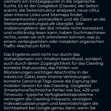
vielmehr ein Einstiegspunkt in die organische
Suche. Es ist der Googlebot (Crawler), der Seiten
scannt, die Seitenstruktur analysiert, neue URLs
über interne Links und Sitemaps findet,
Serverantworten protokolliert und die Daten an die
Weiterverarbeitungsstufe übergibt.
Site-
Indizierung
Wenn der Bot Inhalte nicht konsistent
und vollständig lesen kann, haben Suchmaschinen
nichts, woran sie sich orientieren können, was zu
einem verlangsamten oder instabilen organischen
Traffic-Wachstum führt.
Das Ergebnis wird nicht nur durch das
Vorhandensein von Inhalten beeinflusst, sondern
auch durch deren Zugänglichkeit für das Crawling:
korrekte Statuscodes, das Fehlen von
Blockierungen wichtiger Abschnitte in der
robots.txt-Datei, klare interne Verlinkungen,
korrekte Canonical-Tags sowie die Eignung der
mobilen Version für das Crawling.
Googlebot
Smartphone
Technische Fehler wie 5xx, 429 und
Timeouts – typische Verfügbarkeitsprobleme –
verringern die Crawling-Frequenz, verzögern
Indexaktualisierungen und beeinträchtigen die
Sichtbarkeit bei Google genau dann, wenn Sie