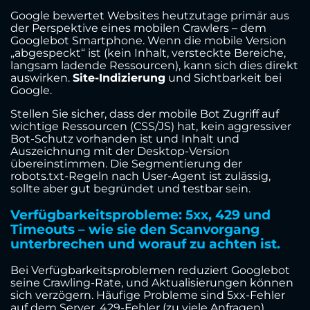
Google bewertet Websites heutzutage primär aus
der Perspektive eines mobilen Crawlers – dem
Googlebot Smartphone. Wenn die mobile Version
„abgespeckt“ ist (kein Inhalt, versteckte Bereiche,
langsam ladende Ressourcen), kann sich dies direkt
auswirken.
Site-Indizierung
und Sichtbarkeit bei
Google.
Stellen Sie sicher, dass der mobile Bot Zugriff auf
wichtige Ressourcen (CSS/JS) hat, kein aggressiver
Bot-Schutz vorhanden ist und Inhalt und
Auszeichnung mit der Desktop-Version
übereinstimmen. Die Segmentierung der
robots.txt-Regeln nach User-Agent ist zulässig,
sollte aber gut begründet und testbar sein.
Verfügbarkeitsprobleme: 5xx, 429 und
Timeouts – wie sie den Scanvorgang
unterbrechen und worauf zu achten ist.
Bei Verfügbarkeitsproblemen reduziert Googlebot
seine Crawling-Rate, und Aktualisierungen können
sich verzögern. Häufige Probleme sind 5xx-Fehler
auf dem Server, 429-Fehler (zu viele Anfragen),