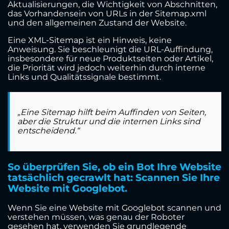
Aktualisierungen, die Wichtigkeit von Abschnitten,
das Vorhandensein von URLs in der Sitemap.xml
und den allgemeinen Zustand der Website.
Eine XML-Sitemap ist ein Hinweis, keine
Anweisung. Sie beschleunigt die URL-Auffindung,
insbesondere für neue Produktseiten oder Artikel,
die Priorität wird jedoch weiterhin durch interne
Links und Qualitätssignale bestimmt.
„Eine Sitemap hilft beim Auffinden von Seiten,
aber die Struktur und die internen Links sind
entscheidend.“
So überprüfen Sie, ob ein Bot Ihre Website
tatsächlich gecrawlt hat: Scannen Sie Ihre
Website mit Googlebot.
Wenn Sie eine Website mit Googlebot scannen und
verstehen müssen, was genau der Roboter
gesehen hat, verwenden Sie grundlegende