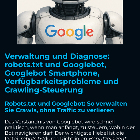
Verwaltung und Diagnose:
robots.txt und Googlebot,
Googlebot Smartphone,
Verfügbarkeitsprobleme und
Crawling-Steuerung
Robots.txt und Googlebot: So verwalten
Sie Crawls, ohne Traffic zu verlieren
Das Verständnis von Googlebot wird schnell
praktisch, wenn man anfängt, zu steuern, wohin der
Bot navigieren darf. Der wichtigste Hebel ist die
Datei.
robots.txt
durch Richtlinien
Benutzeragent
,